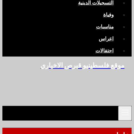
التسجيلات الدينية
وفياة
مناسبات
اعراس
احتفالات
موقع فلسطينيو قبرص الاخباري