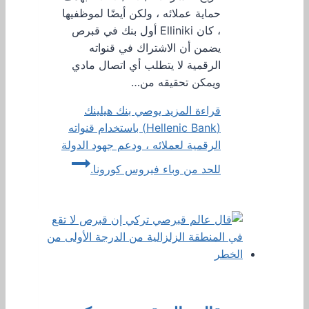
حماية عملائه ، ولكن أيضًا لموظفيها
، كان Elliniki أول بنك في قبرص
يضمن أن الاشتراك في قنواته
الرقمية لا يتطلب أي اتصال مادي
ويمكن تحقيقه من…
قراءة المزيد
يوصي بنك هيلينك
(Hellenic Bank) باستخدام قنواته
الرقمية لعملائه ، ودعم جهود الدولة
للحد من وباء فيروس كورونا.