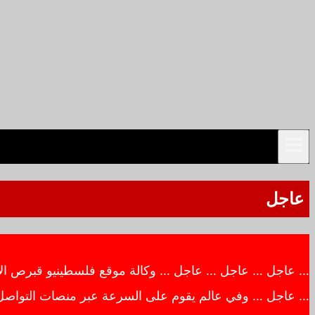
عاجل
… عاجل … عاجل … عاجل … وكالة موقع فلسطينيو قبرص الاخبار
… عاجل … وفي عالم يقوم على السرعة عبر منصات التواصل ال