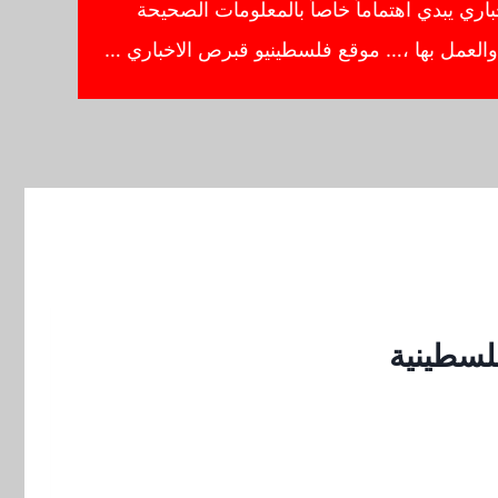
ي يبدي اهتماماً خاصاً بالمعلومات الصحيحة
ا والعمل بها ،… موقع فلسطينيو قبرص الاخباري …
لسطينية