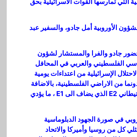
ة التي تمارسها القوات الاسرائيلية بحق
شؤون الأوروبية أمل جادو، والسفير عبد
28 سفيرا لدول الاتحاد الاوروبي، بحضور جادو والفرا والمستشار لشؤون
اسي الفلسطيني والعربي في المحافل
تلال الإسرائيلية من اعتداءات يومية
أبناء الشعب الفلسطيني، من استيلاء على الأراضي، حيث استولت على ما يزيد من 2443 دونما من الاراضي الفلسطينية، بالاضافة
الى 1200 دونم قرب نابلس وترحيل قصري، اضافة الى شروعها في بناء ما يسمى بالتجمع الاستيطاني E2 الذي يضاف الى E1 ، ما يؤدي
روبي في صورة الجهود الدبلوماسية
ثلي كل من روسيا وأميركا والاتحاد