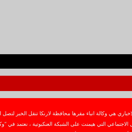
ي هي وكالة انباء مقرها محافظة لارنكا تنقل الخبر لتصل ال
اجتماعي التي هيمنت على الشبكة العنكبوتية ، نعتمد في “وك