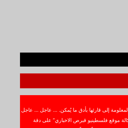
معلومة إلى قارئها بأدق ما يُمكن. … عاجل … عاجل
الة موقع فلسطينيو قبرص الاخباري” على دقة