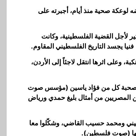
 لوعكة صحية منذ أيام، أجبرته على
ير لأجل القضية الفلسطينية، وكانت
نيا يجسد التاريخ الفلسطيني المقاوم.
، وشهد النكبة، وعلى اثرها انتقل لاجئاً إلى الأردن،
 وكان بصحبة كل من فؤاد ياسين (مؤسس صوت
حنين المصريين من أمثال بليغ حمدي ورياض
سيني ومحمد حسيب القاضي، وشكّلوا معا
اسمها (صوت فلسطين).