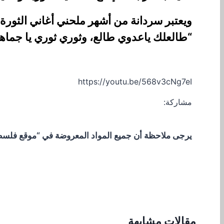
“طالعلك ياعدوي طالع، وثوري ثوري يا جماهير 
https://youtu.be/568v3cNg7eI
مشاركة:
يرجى ملاحظة أن جميع المواد المعروضة في “موقع فلسطيني
مقالات مشابهة