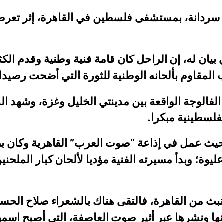
 سردانة، بمستشفى فلسطين في القاهرة، إثر تعرضه
يان له، إن الراحل كان قامة فنية وطنية وقدم الكث
مقاوم بألحانه الوطنية للثورة التي أضحت رصيدا ف
ولد في 15/10/1940 في قرية الفالوجة الواقعة بين مدينتي الخليل وغزة
فلسطينية مبكرا.
م في مصر، حيث عمل في إذاعة “صوت العرب” القاهرية
ليوة؛ وبدأ مسيرته الفنية مؤديا لألحان كبار المل
 تبث من القاهرة، فالتقى هناك بالشعراء صلاح الح
تلحينها ونشرها عبر أثير صوت العاصفة، التي أصبح 