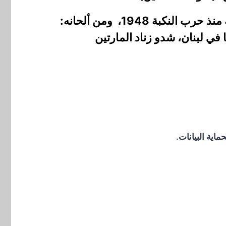
ويعتبر سردانة من أشهر ملحني أغاني الثورة، حيث لحن معظم أغاني وأناشيد الثورة الفلسطينية منذ حرب النكبة 1948، ومن ألحانه:
 في لبنان، شدو زناد المارتين
اية البيانات.