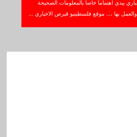
ي يبدي اهتماماً خاصاً بالمعلومات الصحيحة
ا والعمل بها ،… موقع فلسطينيو قبرص الاخباري …