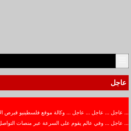
عاجل
… عاجل … عاجل … عاجل … وكالة موقع فلسطينيو قبرص الاخبار
… عاجل … وفي عالم يقوم على السرعة عبر منصات التواصل ال