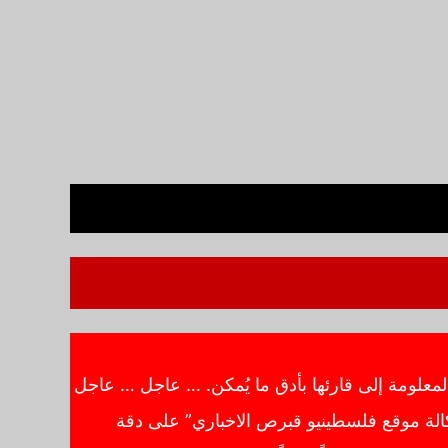
معلومة إلى قارئها بأدق ما يُمكن. … عاجل … عاجل
الة موقع فلسطينيو قبرص الاخباري” على دقة