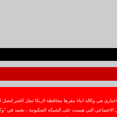
ي هي وكالة انباء مقرها محافظة لارنكا تنقل الخبر لتصل ال
اجتماعي التي هيمنت على الشبكة العنكبوتية ، نعتمد في “وك