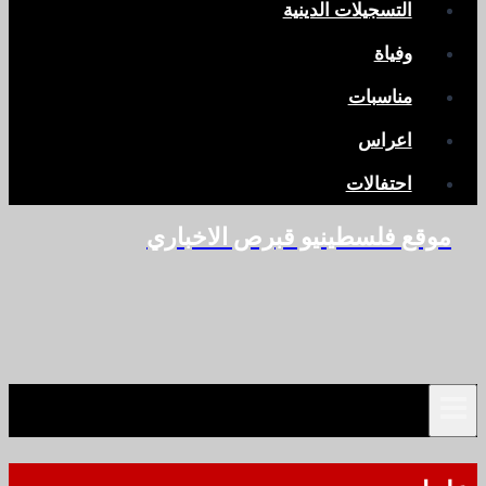
التسجيلات الدينية
وفياة
مناسبات
اعراس
احتفالات
موقع فلسطينيو قبرص الاخباري