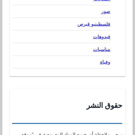
صور
فلسطينيو قبرص
فيدوهات
مناسبات
وفياة
حقوق النشر
يرجى ملاحظة أن جميع المواد المعروضة في “موقع