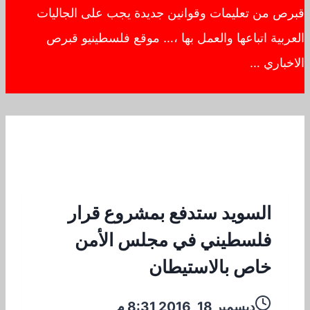
قبرص من تعليمات وقوانين جديدة يجب على الجاليات
العربية اتباعها والعمل بها ،… موقع فلسطينيو قبرص
الاخباري …
السويد ستدفع بمشروع قرار
فلسطيني في مجلس الأمن
خاص بالاستيطان
ديسمبر 18, 2016 8:31 م