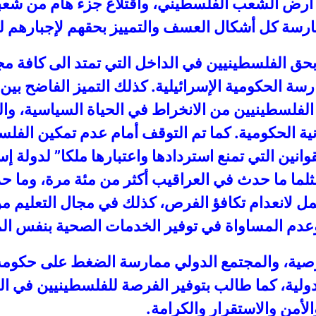
لى ارض الشعب الفلسطيني، واقتلاع جزء هام من شعب
رسة كل أشكال العسف والتمييز بحقهم لإجبارهم لت
حق الفلسطينيين في الداخل التي تمتد الى كافة مج
سة الحكومية الإسرائيلية. كذلك التميز الفاضح بي
 الفلسطينيين من الانخراط في الحياة السياسية، و
دنية الحكومية. كما تم التوقف أمام عدم تمكين الف
ين التي تمنع استردادها واعتبارها ملكا” لدولة إسر
لما ما حدث في العراقيب أكثر من مئة مرة، وما ح
عمل لانعدام تكافؤ الفرص، كذلك في مجال التعليم
 وعدم المساواة في توفير الخدمات الصحية بنفس الم
صية، والمجتمع الدولي ممارسة الضغط على حكومة
دولية، كما طالب بتوفير الفرصة للفلسطينيين في الد
لأمن والاستقرار والكرامة.