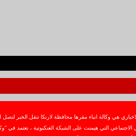
ي هي وكالة انباء مقرها محافظة لارنكا تنقل الخبر لتصل ال
اجتماعي التي هيمنت على الشبكة العنكبوتية ، نعتمد في “وك