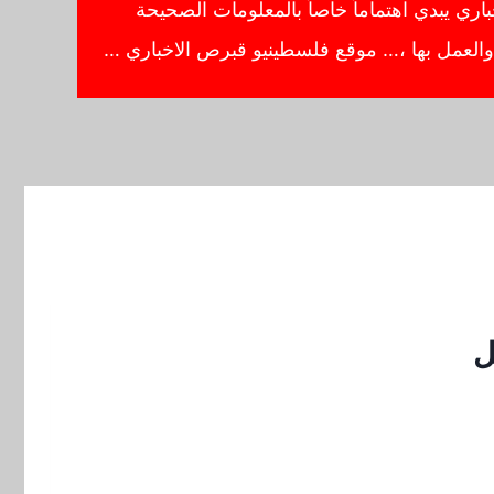
ي يبدي اهتماماً خاصاً بالمعلومات الصحيحة
ا والعمل بها ،… موقع فلسطينيو قبرص الاخباري …
ل