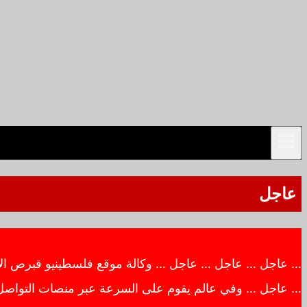
عاجل
… عاجل … عاجل … عاجل … وكالة موقع فلسطينيو قبرص الاخبار
… عاجل … وفي عالم يقوم على السرعة عبر منصات التواصل ال