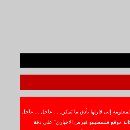
معلومة إلى قارئها بأدق ما يُمكن. … عاجل … عاجل
الة موقع فلسطينيو قبرص الاخباري” على دقة