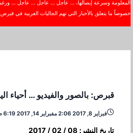
المعلومة وسرعة إيصالها، … عاجل … عاجل … عاجل … ورغم أهم
خصوصاً ما يتعلق بالأخبار التي تهم الجاليات العربية في قبر
قبرص: بالصور والفيديو … أحياء ال
فبراير 8, 2017 2:06 م
فبراير 14, 2017 6:19 ص
تاريخ النشر: 08 / 02 / 2017