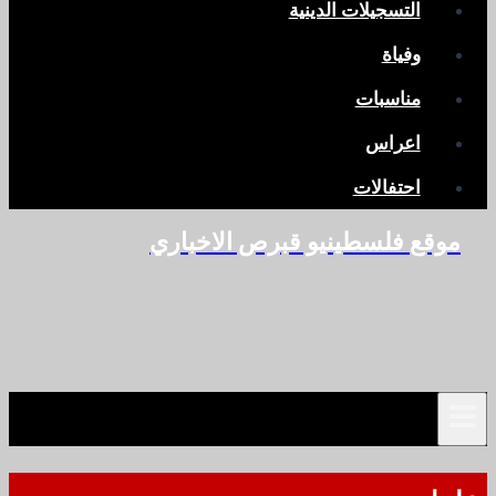
التسجيلات الدينية
وفياة
مناسبات
اعراس
احتفالات
موقع فلسطينيو قبرص الاخباري