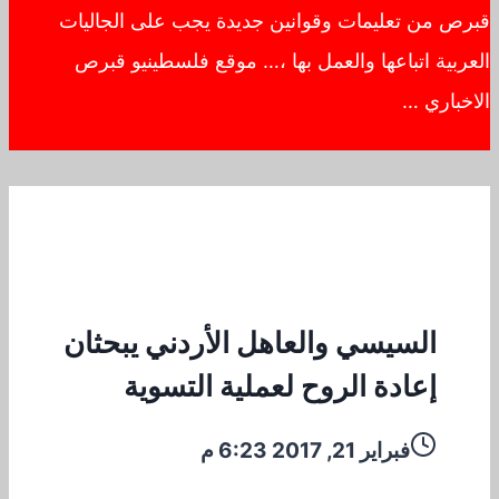
قبرص من تعليمات وقوانين جديدة يجب على الجاليات
العربية اتباعها والعمل بها ،… موقع فلسطينيو قبرص
الاخباري …
السيسي والعاهل الأردني يبحثان
إعادة الروح لعملية التسوية
فبراير 21, 2017 6:23 م