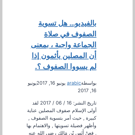
بالفيديو… هل تسوية
الصفوف في صلاة
الجماعة واجبة ، بمعنى
أن المصلين يأثمون إذا
لم يسووا الصفوف ؟.
بواسطة
arabic
يونيو 16, 2017
يونيو
16, 2017
تاريخ النشر: 16 / 06 / 2017 لقد
أولى الإسلام صفوف المصلين عناية
كبيرة , حيث أمر بتسوية الصفوف ,
وأظهر فضيلة تسويتها , والاهتمام بها
. فعنْ أَنَسِ بْنِ مَالِكٍ رضي الله عنه