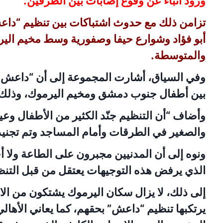
ورود أنباء عن وقوع إصابات بين الطرفين.
تزامن ذلك مع حدوث اشتباكات بين تنظيم “داع
أبو فؤاد وشوارع حيفا وصفورية وسط مخيم الير
والمتوسطة.
وفي السياق، أشارت المجموعة إلى أن “داعش” أخذ
بين أطفال جنوب دمشق ومخيم اليرموك، وذلك ل
وأضاف “أن التنظيم جنّد الكثير من الأطفال وع
والصغير في الطرقات وأمام المساجد وتم تجنيد
ونوه إلى أن المدنيين مجبرون على الطاعة ولا
الذي يرفض هذه التوجيهات يعتقل من قبل التنظ
إلى ذلك، لا يزال سكان اليرموك يشتكون من الا
يرتكبها تنظيم “داعش” بحقهم، كما يعاني الأه