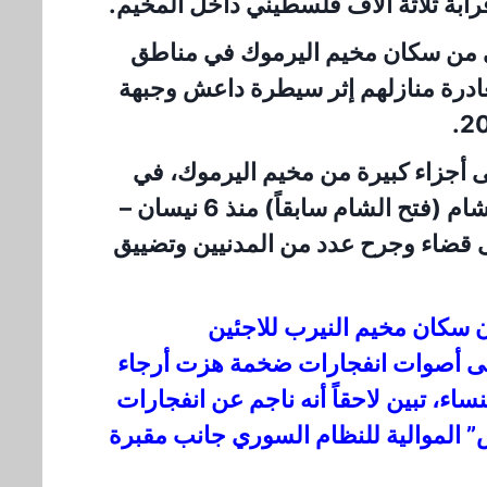
رابة ثلاثة آلاف فلسطيني داخل المخيم.
 من سكان مخيم اليرموك في مناطق
غادرة منازلهم إثر سيطرة داعش وجبهة
 أجزاء كبيرة من مخيم اليرموك، في
حين تتواصل الاشتباكات بينه وبين هيئة تحرير الشام (فتح الشام سابقاً) منذ 6 نيسان –
دت إلى قضاء وجرح عدد من المدنيين وتضييق
سكان مخيم النيرب للاجئين
لى أصوات انفجارات ضخمة هزت أرجاء
ساء، تبين لاحقاً أنه ناجم عن انفجارات
” الموالية للنظام السوري جانب مقبرة