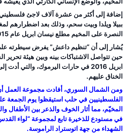
المخيم، والوضع الإنساني الكارثي الذي يعيشه ق
إضافة إلى أكثر من عشرة آلاف لاجئ فلسطيني
ببيلا ويلدا وبيت سحم، وذلك بعد اضطرارهم لم
النصرة على المخيم مطلع نيسان ابريل عام 2015.
يُشار إلى أن “تنظيم داعش” يفرض سيطرته على
ابريل 2016 في حارات اليرموك، والتي أ
الخناق عليهم.
ومن الشمال السوري، أفادت مجموعة العمل أن 
الفلسطينيين في حلب استيقظوا يوم الجمعة ع
المخيّم، مما أثار الخوف والذعر بين الأطفال والن
في مستودع للذخيرة تابع لمجموعة “لواء القدس
الشهداء من جهة اتوستراد الراموسة.