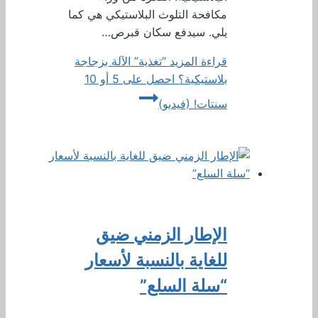
مكافحة التلوث البلاستيكي هي كما
يلي. سيدفع سكان قبرص…
قراءة المزيد
“تغذية” الآلة بزجاجة
بلاستيكية؟ احصل على 5 أو 10
سنتات! (فيديو)
الإطار الزمني ضيق
للغاية بالنسبة لأسعار
“سلة السلع”