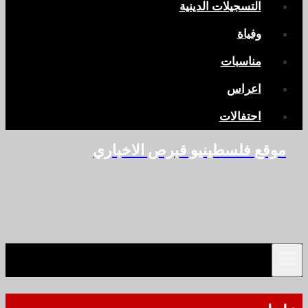
التسجيلات الدينية
وفياة
مناسبات
اعراس
احتفالات
موقع فلسطينيو قبرص الاخباري