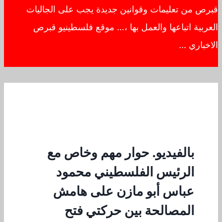
قبرص من تعليمات وقوانين جديدة يجب على الجاليات
العربية اتباعها والعمل بها ،… موقع فلسطينيو قبرص
الاخباري …
بالفيديو. حوار مهم وخاص مع
الرئيس الفلسطيني محمود
عباس أبو مازن على هامش
المصالحة بين حركتي فتح