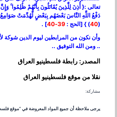
تعالى :{ أُذِنَ لِلَّذِينَ يُقَاتَلُونَ بِأَنَّهُمْ ظُلِمُوا ۚ وَإِن
دَفْعُ اللَّهِ النَّاسَ بَعْضَهُم بِبَعْضٍ لَّهُدِّمَتْ صَوَامِعُ وَ
(
40
) } [الحج :
39-40
] .
وأن نكون من المرابطين ليوم الدين شوكة لأعدا
.. ومن الله التوفيق ..
المصدر: رابطة فلسطينيو العراق
نقلا من موقع فلسطينيو العراق
مشاركة:
يرجى ملاحظة أن جميع المواد المعروضة في “موقع فلسطيني