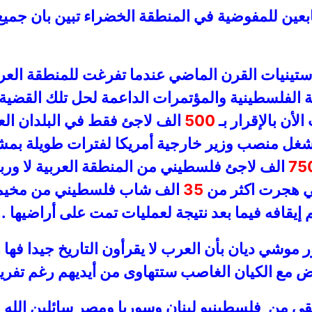
عين للمفوضية في المنطقة الخضراء تبين بان جميع 
ة ستينيات القرن الماضي عندما تفرغت للمنطقة العرب
 الفلسطينية والمؤتمرات الداعمة لحل تلك القضية 
لأن بالإقرار بـ
500
الف لاجئ فقط في البلدان الع
ي شغل منصب وزير خارجية أمريكا لفترات طويلة ب
75
الف لاجئ فلسطيني من المنطقة العربية لا وربا و
لتي هجرت اكثر من
35
الف شاب فلسطيني من مخيمات 
إيقافه فيما بعد نتيجة لعمليات تمت على أراضيها ..
ور موشي ديان بأن العرب لا يقرأون التاريخ جيدا فها
 مع الكيان الغاصب ستتهاوى من أيديهم رغم تفريط
ى من فلسطينيو لبنان وسوريا ومصر سائلين الله ان نأ