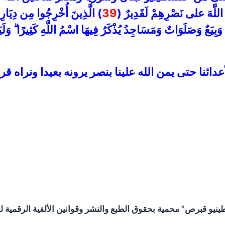
َّ اللَّهَ على نَصْرِهِمْ لَقَدِيرٌ (
39
) الَّذِينَ أُخْرِجُوا مِن دِيَارِهِم ب
بِيَعٌ وَصَلَوَاتٌ وَمَسَاجِدُ يُذْكَرُ فِيهَا اسْمُ اللَّهِ كَثِيرًا ۗ وَلَيَن
ئنا حتى يمن الله علينا بنصر يرونه بعيدا ونراه قريب
و قبرص” محمية بحقوق الطبع والنشر وقوانين الألفية الرقمية لحم