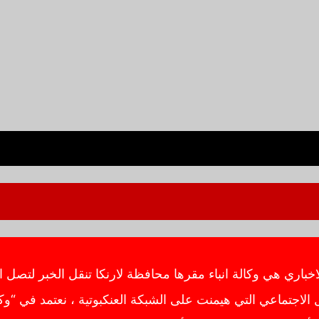
ي هي وكالة انباء مقرها محافظة لارنكا تنقل الخبر لتصل ال
اجتماعي التي هيمنت على الشبكة العنكبوتية ، نعتمد في “وك