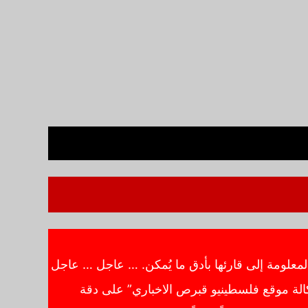
معلومة إلى قارئها بأدق ما يُمكن. … عاجل … عاجل
الة موقع فلسطينيو قبرص الاخباري” على دقة