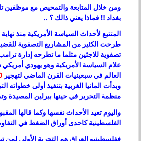
ومن خلال المتابعة والتمحيص مع موظفين تاب
بغداد !! فماذا يعني ذالك ؟ ..
المتتبع لأحداث السياسة الأمريكية منذ نهاي
طرحت الكثير من المشاريع التصفوية للقضية
تصفوية للاجئين مثلما ما تطرحه إدارة ترامب ا
علام السياسة الأمريكية وهو يهودي أمريك
العالم في سبعينيات القرن الماضي لتهجير
0
وبدأت المانيا الغربية بتنفيذ أولى خطواته ا
منظمة التحرير في حينها ببرلين المصيدة وتم 
واليوم تعيد الأحداث نفسها وكما قالها المقب
الفلسطينية كاحدى أوراق الضغط في التفاوض
ففلسطينيو العراق هم التجربة الأولى لمن تبق