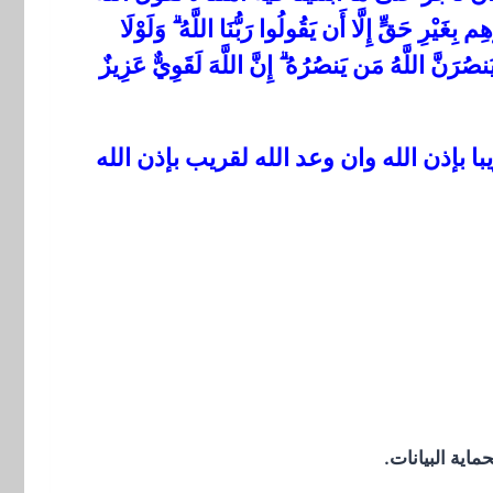
ِغَيْرِ حَقٍّ إِلَّا أَن يَقُولُوا رَبُّنَا اللَّهُ ۗ وَلَوْلَا
صُرَنَّ اللَّهُ مَن يَنصُرُهُ ۗ إِنَّ اللَّهَ لَقَوِيٌّ عَزِيزٌ
ا بإذن الله وان وعد الله لقريب بإذن الله
اية البيانات.