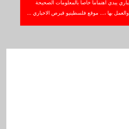
ي يبدي اهتماماً خاصاً بالمعلومات الصحيحة
ا والعمل بها ،… موقع فلسطينيو قبرص الاخباري …