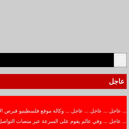
عاجل
… عاجل … عاجل … عاجل … وكالة موقع فلسطينيو قبرص الاخبار
… عاجل … وفي عالم يقوم على السرعة عبر منصات التواصل ال