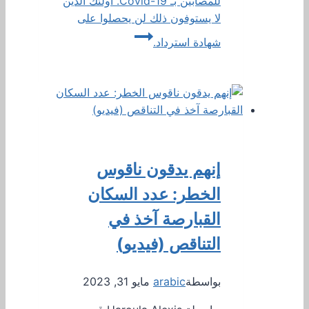
للمصابين بـ Covid-19. أولئك الذين
لا يستوفون ذلك لن يحصلوا على
شهادة استرداد.
إنهم يدقون ناقوس
الخطر: عدد السكان
القبارصة آخذ في
التناقص (فيديو)
بواسطة
arabic
مايو 31, 2023