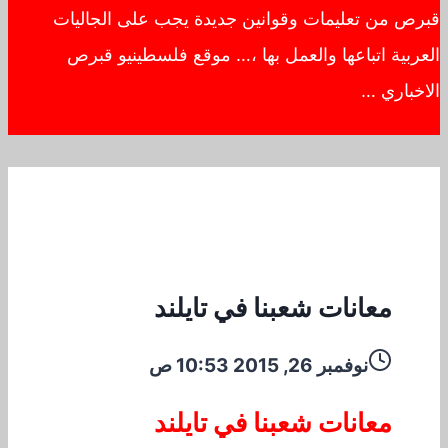
قبرص من تعليمات وقوانين جديدة يجب على الجاليات
العربية اتباعها والعمل بها ،… موقع فلسطينيو قبرص
الاخباري …
معانات شعبنا في تايلند
نوفمبر 26, 2015 10:53 ص
معانات شعبنا في تايلند