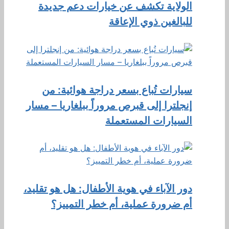
الولاية تكشف عن خيارات دعم جديدة
للبالغين ذوي الإعاقة
سيارات تُباع بسعر دراجة هوائية: من
إنجلترا إلى قبرص مروراً ببلغاريا – مسار
السيارات المستعملة
دور الآباء في هوية الأطفال: هل هو تقليد،
أم ضرورة عملية، أم خطر التمييز؟