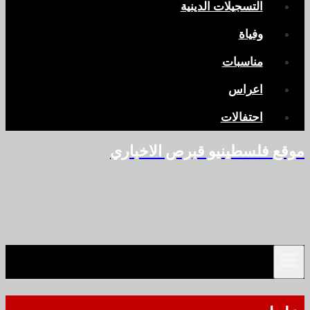
التسجيلات الدينية
وفياة
مناسبات
اعراس
احتفالات
موقع فلسطينيو قبرص الاخباري