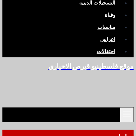
التسجيلات الدينية
وفياة
مناسبات
اعراس
احتفالات
موقع فلسطينيو قبرص الاخباري