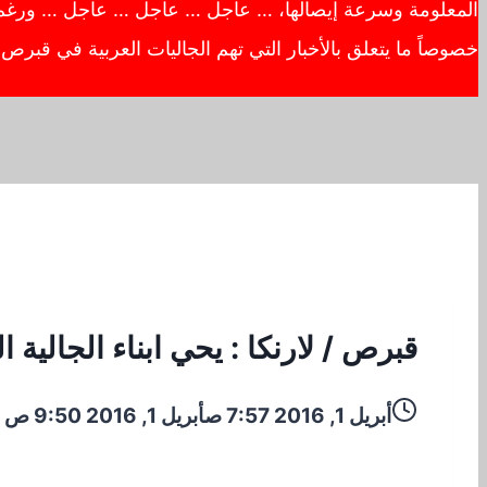
المعلومة وسرعة إيصالها، … عاجل … عاجل … عاجل … ورغم أهم
خصوصاً ما يتعلق بالأخبار التي تهم الجاليات العربية في قبر
قبرص / لارنكا : يحي ابناء الجالية الفلسطي
أبريل 1, 2016 7:57 ص
أبريل 1, 2016 9:50 ص