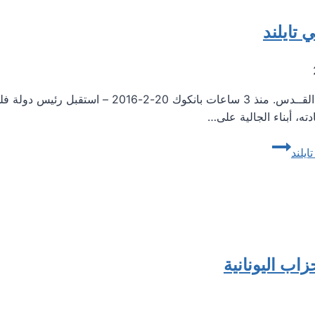
 تايلند
20 شباط / فبراير 2016. الساعة 09:55 بتوقيت القــد
ته، أبناء الجالية على…
يلند
اب اليونانية