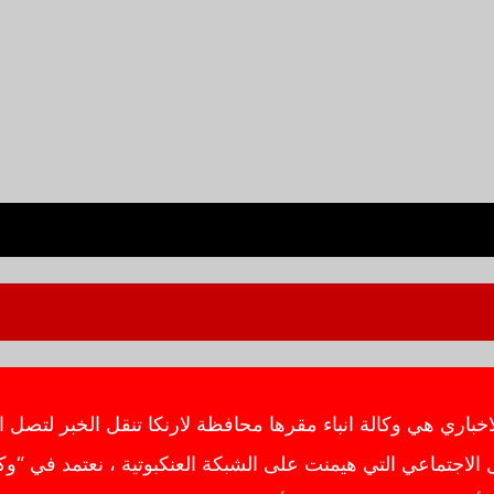
ي هي وكالة انباء مقرها محافظة لارنكا تنقل الخبر لتصل ال
اجتماعي التي هيمنت على الشبكة العنكبوتية ، نعتمد في “وك