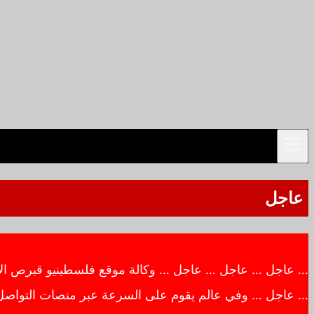
عاجل
… عاجل … عاجل … عاجل … وكالة موقع فلسطينيو قبرص الاخبار
… عاجل … وفي عالم يقوم على السرعة عبر منصات التواصل ال