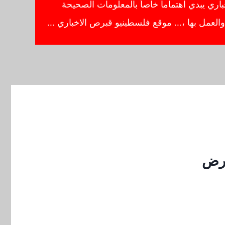
ي يبدي اهتماماً خاصاً بالمعلومات الصحيحة
ا والعمل بها ،… موقع فلسطينيو قبرص الاخباري …