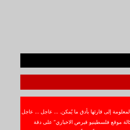
معلومة إلى قارئها بأدق ما يُمكن. … عاجل … عاجل
الة موقع فلسطينيو قبرص الاخباري” على دقة