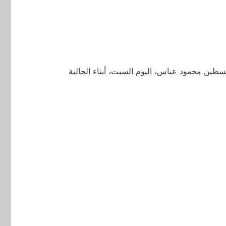
س. منذ 3 ساعات بانكوك 20-2-2016 – استقبل رئيس دولة فلسطين محمود عباس، اليوم السبت، أبناء الجالية