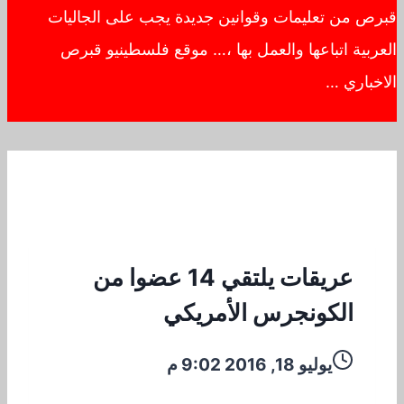
قبرص من تعليمات وقوانين جديدة يجب على الجاليات
العربية اتباعها والعمل بها ،… موقع فلسطينيو قبرص
الاخباري …
عريقات يلتقي 14 عضوا من
الكونجرس الأمريكي
يوليو 18, 2016 9:02 م