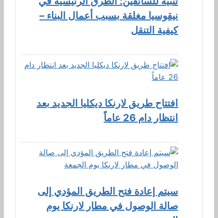
تنبيه للسائقين: الطرق الرئيسية في
نيقوسيا مغلقة بسبب أعمال البناء –
كيفية التنقل
افتتاح طريق لارنكا ديكليا الجديد بعد
انتظار دام 26 عاماً
سيتم إعادة فتح الطريق المؤدي إلى
صالة الوصول في مطار لارنكا يوم