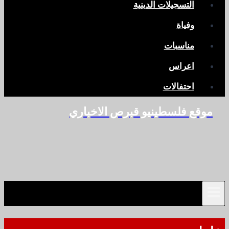
التسجيلات الدينية
وفياة
مناسبات
اعراس
احتفالات
موقع فلسطينيو قبرص الاخباري