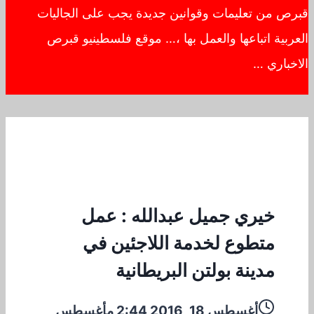
قبرص من تعليمات وقوانين جديدة يجب على الجاليات
العربية اتباعها والعمل بها ،… موقع فلسطينيو قبرص
الاخباري …
خيري جميل عبدالله : عمل
متطوع لخدمة اللاجئين في
مدينة بولتن البريطانية
أغسطس 18, 2016 2:44 م
أغسطس