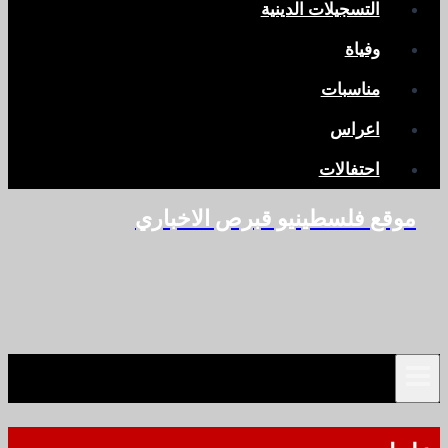
التسجيلات الدينية
وفياة
مناسبات
اعراس
احتفالات
موقع فلسطينيو قبرص الاخباري