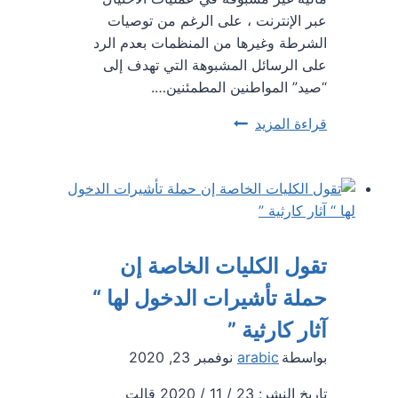
عبر الإنترنت ، على الرغم من توصيات
الشرطة وغيرها من المنظمات بعدم الرد
على الرسائل المشبوهة التي تهدف إلى
“صيد” المواطنين المطمئنين….
خسر
قراءة المزيد
القبارصة
حوالي
23
مليون
يورو
في
تقول الكليات الخاصة إن
عام
حملة تأشيرات الدخول لها “
2022
بسبب
آثار كارثية ”
عمليات
بواسطة
arabic
نوفمبر 23, 2020
الاحتيال
عبر
تاريخ النشر: 23 / 11 / 2020 قالت