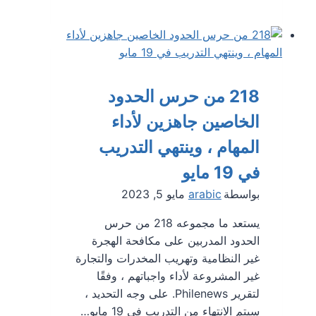
تصوت
على
قرار
هام
ينفي
وجود
218 من حرس الحدود
صلة
الخاصين جاهزين لأداء
بين
اليهود
المهام ، وينتهي التدريب
و”الأقصى”
في 19 مايو
بواسطة
arabic
مايو 5, 2023
يستعد ما مجموعه 218 من حرس
الحدود المدربين على مكافحة الهجرة
غير النظامية وتهريب المخدرات والتجارة
غير المشروعة لأداء واجباتهم ، وفقًا
لتقرير Philenews. على وجه التحديد ،
سيتم الانتهاء من التدريب في 19 مايو…