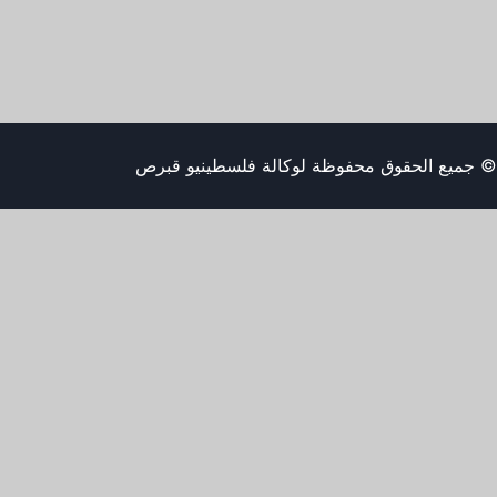
© جميع الحقوق محفوظة لوكالة فلسطينيو قبرص
اخبار
المقالات
صور
فيدوهات
التسجيلات الدينية
وفياة
مناسبات