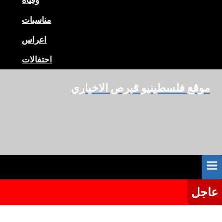
وفياة
مناسبات
اعراس
احتفالات
موقع فلسطينيو قبرص الاخباري
عاجل