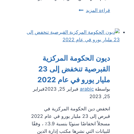
218
قراءة المزيد
من
حرس
الحدود
الخاصين
جاهزين
لأداء
ديون الحكومة المركزية
المهام
القبرصية تنخفض إلى 23
،
وينتهي
مليار يورو في عام 2022
التدريب
بواسطة
arabic
فبراير 25, 2023
فبراير
في
25, 2023
19
مايو
انخفض دين الحكومة المركزية في
قبرص إلى 23 مليار يورو في عام 2022
مسجلاً انخفاضًا سنويًا بنسبة 3.9٪ ، وفقًا
للبيانات التي نشرها مكتب إدارة الدين