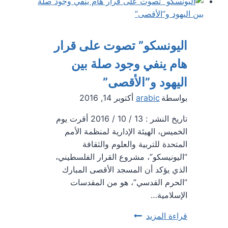
مايو
،
ألغت
السلطات
اليونسكو” تصوت على قرار
القبرصية
هام ينفي وجود صلة بين
وضع
الرسائل
اليهود و”الأقصى”
القصيرة
بواسطة
arabic
أكتوبر 14, 2016
لمغادرة
المنزل
تاريخ النشر : 13 / 10 / 2016 أقرت يوم
وإدخال
الخميس، الهيئة الإدارية لمنظمة الأمم
ممر
المتحدة للتربية والعلوم والثقافة
كورونا
“اليونيسكو”، مشروع القرار الفلسطيني،
الذي يؤكد أن المسجد الأقصى المبارك
“الحرم القدسي”، هو من المقدسات
الإسلامية…
اليونسكو”
قراءة المزيد