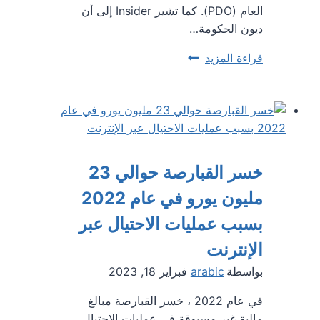
العام (PDO). كما تشير Insider إلى أن
ديون الحكومة…
ديون
قراءة المزيد
الحكومة
المركزية
القبرصية
تنخفض
إلى
23
خسر القبارصة حوالي 23
مليار
مليون يورو في عام 2022
يورو
في
بسبب عمليات الاحتيال عبر
عام
الإنترنت
2022
بواسطة
arabic
فبراير 18, 2023
في عام 2022 ، خسر القبارصة مبالغ
مالية غير مسبوقة في عمليات الاحتيال