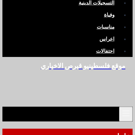
التسجيلات الدينية
وفياة
مناسبات
اعراس
احتفالات
موقع فلسطينيو قبرص الاخباري