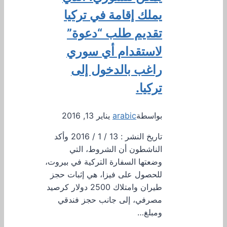
يملك إقامة في تركيا
تقديم طلب “دعوة”
لاستقدام أي سوري
راغب بالدخول إلى
تركيا.
بواسطة
arabic
يناير 13, 2016
تاريخ النشر : 13 / 1 / 2016 وأكد
الناشطون أن الشروط، التي
وضعتها السفارة التركية في بيروت،
للحصول على فيزا، هي إثبات حجز
طيران وامتلاك 2500 دولار كرصيد
مصرفي، إلى جانب حجز فندقي
ومبلغ…