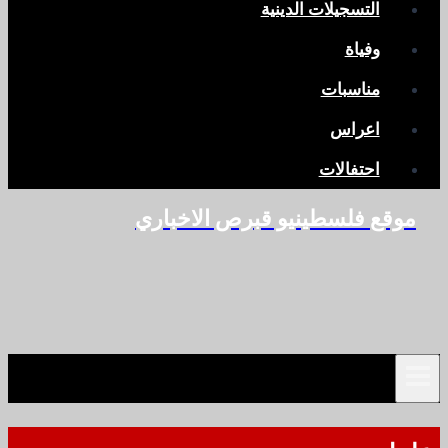
التسجيلات الدينية
وفياة
مناسبات
اعراس
احتفالات
موقع فلسطينيو قبرص الاخباري