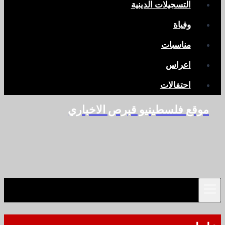
التسجيلات الدينية
وفياة
مناسبات
اعراس
احتفالات
موقع فلسطينيو قبرص الاخباري