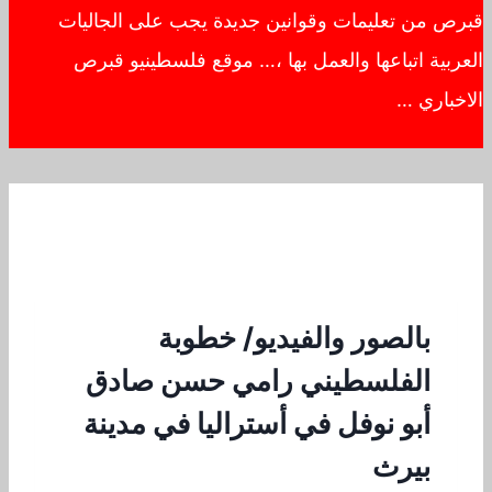
قبرص من تعليمات وقوانين جديدة يجب على الجاليات
العربية اتباعها والعمل بها ،… موقع فلسطينيو قبرص
الاخباري …
بالصور والفيديو/ خطوبة
الفلسطيني رامي حسن صادق
أبو نوفل في أستراليا في مدينة
بيرث