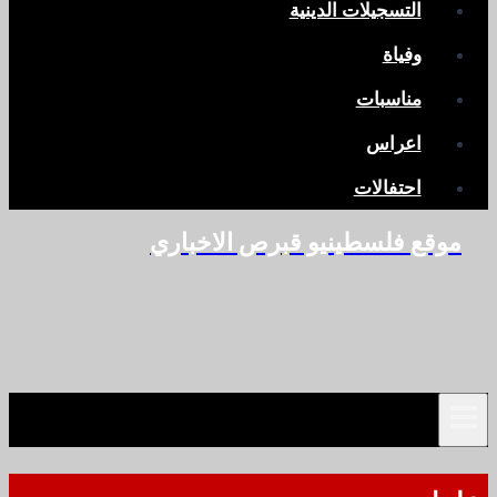
التسجيلات الدينية
وفياة
مناسبات
اعراس
احتفالات
موقع فلسطينيو قبرص الاخباري