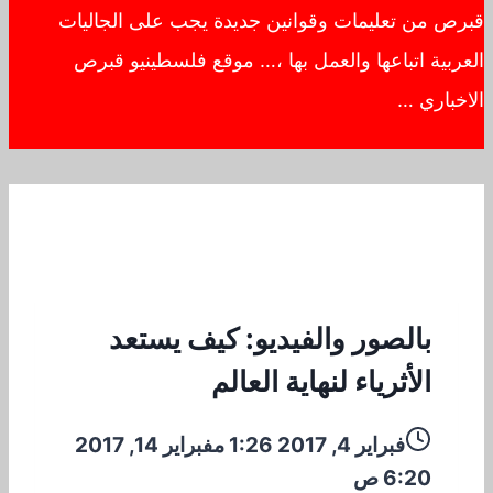
قبرص من تعليمات وقوانين جديدة يجب على الجاليات
العربية اتباعها والعمل بها ،… موقع فلسطينيو قبرص
الاخباري …
بالصور والفيديو: كيف يستعد
الأثرياء لنهاية العالم
فبراير 4, 2017 1:26 م
فبراير 14, 2017
6:20 ص