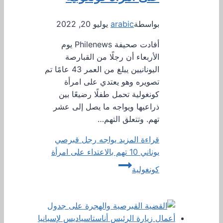
بواسطة
arabic
يوليو 20, 2022
أفادت صحيفة Philenews يوم
الأربعاء أن رجلًا من القبارصة
اليونانيين يبلغ من العمر 43 عامًا تم
تصويره وهو يعتدي على امرأة
كونغولية تحمل طفلًا رضيعًا بين
ذراعيها ويواجه ما يصل إلى عشر
تهم. وتتعلق التهم…
قراءة المزيد
يواجه رجل قبرصي
يوناني 10 تهم بالاعتداء على امرأة
كونغولية