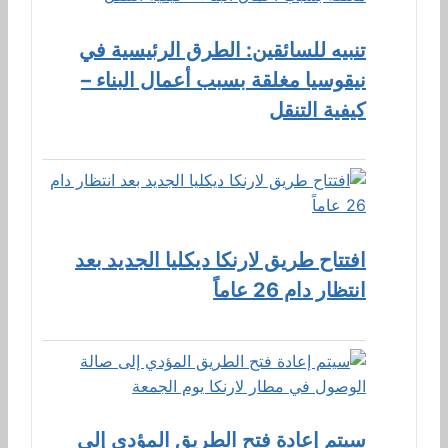
تنبيه للسائقين: الطرق الرئيسية في
نيقوسيا مغلقة بسبب أعمال البناء –
كيفية التنقل
افتتاح طريق لارنكا ديكليا الجديد بعد
انتظار دام 26 عاماً
سيتم إعادة فتح الطريق المؤدي إلى