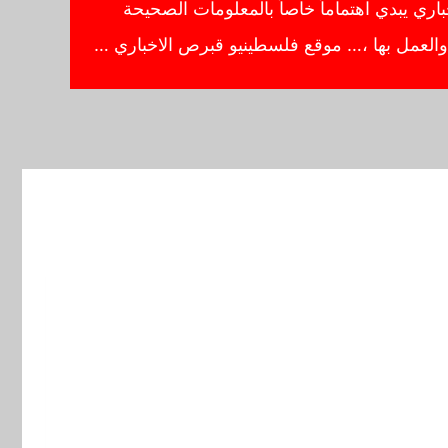
ي يبدي اهتماماً خاصاً بالمعلومات الصحيحة
ا والعمل بها ،… موقع فلسطينيو قبرص الاخباري …