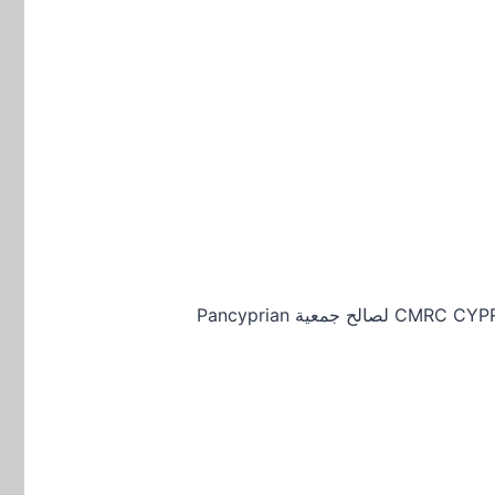
يعد ارتفاع الأسعار وتكاليف الطاقة من أهم المخاوف بالنسبة للقبارصة، وفقًا لدراسة جديدة أجرتها CMRC CYPRONETWORK LTD لصالح جمعية Pancyprian