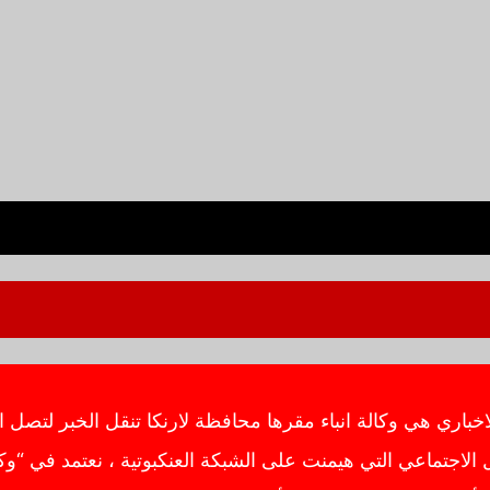
ي هي وكالة انباء مقرها محافظة لارنكا تنقل الخبر لتصل ال
اجتماعي التي هيمنت على الشبكة العنكبوتية ، نعتمد في “وك