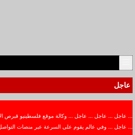
عاجل
… عاجل … عاجل … عاجل … وكالة موقع فلسطينيو قبرص الاخبار
… عاجل … وفي عالم يقوم على السرعة عبر منصات التواصل ال