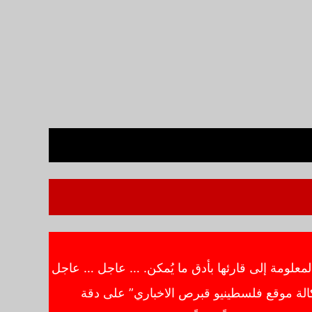
معلومة إلى قارئها بأدق ما يُمكن. … عاجل … عاجل
الة موقع فلسطينيو قبرص الاخباري” على دقة