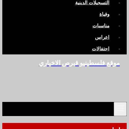
التسجيلات الدينية
وفياة
مناسبات
اعراس
احتفالات
موقع فلسطينيو قبرص الاخباري