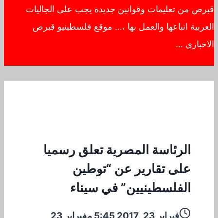
قبرص من تعليمات وقوانين جديدة يجب على الجاليات
العربية اتباعها والعمل بها ،… موقع فلسطينيو قبرص
الاخباري …
الرئاسة المصرية تعلق رسميا
على تقارير عن “توطين
الفلسطينيين” في سيناء
فبراير 23, 2017 5:45 م
فبراير 23,