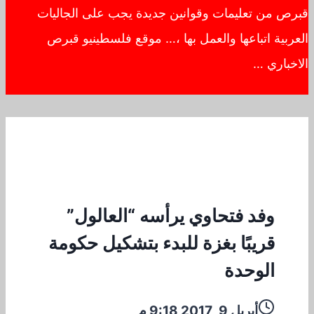
قبرص من تعليمات وقوانين جديدة يجب على الجاليات
العربية اتباعها والعمل بها ،… موقع فلسطينيو قبرص
الاخباري …
وفد فتحاوي يرأسه “العالول”
قريبًا بغزة للبدء بتشكيل حكومة
الوحدة
أبريل 9, 2017 9:18 م