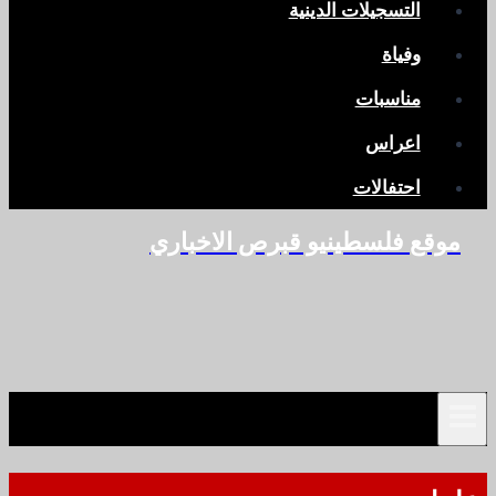
التسجيلات الدينية
وفياة
مناسبات
اعراس
احتفالات
موقع فلسطينيو قبرص الاخباري