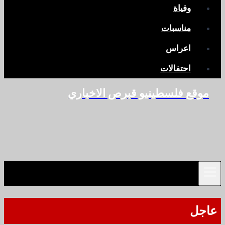
وفياة
مناسبات
اعراس
احتفالات
موقع فلسطينيو قبرص الاخباري
عاجل