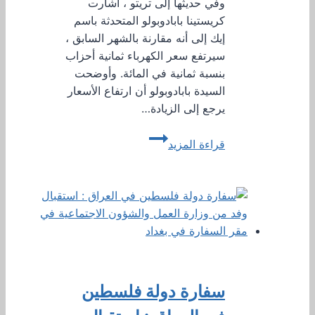
وفي حديثها إلى تريتو ، أشارت
كريستينا بابادوبولو المتحدثة باسم
إيك إلى أنه مقارنة بالشهر السابق ،
سيرتفع سعر الكهرباء ثمانية أحزاب
بنسبة ثمانية في المائة. وأوضحت
السيدة بابادوبولو أن ارتفاع الأسعار
يرجع إلى الزيادة…
ارتفع
قراءة المزيد
سعر
الكهرباء
بنحو
خمسين
بالمائة
مقارنة
بالعام
الماضي
سفارة دولة فلسطين