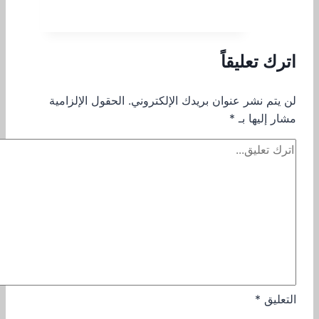
فلسطين
في
العراق
اترك تعليقاً
:
استقبال
لن يتم نشر عنوان بريدك الإلكتروني.
الحقول الإلزامية
وفد
مشار إليها بـ
*
من
وزارة
العمل
والشؤون
الاجتماعية
في
مقر
السفارة
في
بغداد
التعليق
*