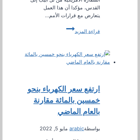
القدس، مؤكدا أن هذا العمل
يتعارض مع قرارات الأمم…
البرلمان
قراءة المزيد
القبرصى
يدين
قرار
ترامب
حول
القدس..
ويؤكد:
ارتفع سعر الكهرباء بنحو
يتعارض
مع
خمسين بالمائة مقارنة
الأمم
بالعام الماضي
المتحدة
بواسطة
arabic
مايو 5, 2022