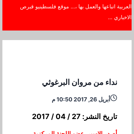
العربية اتباعها والعمل بها ،… موقع فلسطينيو قبرص
الاخباري …
نداء من مروان البرغوثي
أبريل 26, 2017 10:50 م
تاريخ النشر: 27 / 04 / 2017
أصدر الاسير، عضو اللجنة المركزية