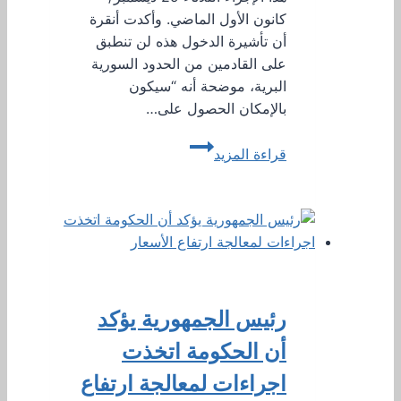
كانون الأول الماضي. وأكدت أنقرة
أن تأشيرة الدخول هذه لن تنطبق
على القادمين من الحدود السورية
البرية، موضحة أنه “سيكون
بالإمكان الحصول على…
اعتبارا
قراءة المزيد
من
اليوم..
السوريون
ممنوعون
من
دخول
تركيا
رئيس الجمهورية يؤكد
جوا
أو
أن الحكومة اتخذت
بحرا
اجراءات لمعالجة ارتفاع
دون