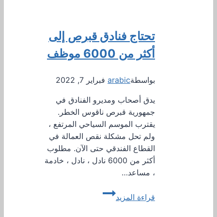
اتخذت
اجراءات
لمعالجة
تحتاج فنادق قبرص إلى
ارتفاع
الأسعار
أكثر من 6000 موظف
بواسطة
arabic
فبراير 7, 2022
يدق أصحاب ومديرو الفنادق في
جمهورية قبرص ناقوس الخطر.
يقترب الموسم السياحي المرتفع ،
ولم تحل مشكلة نقص العمالة في
القطاع الفندقي حتى الآن. مطلوب
أكثر من 6000 نادل ، نادل ، خادمة
، مساعد…
تحتاج
قراءة المزيد
فنادق
قبرص