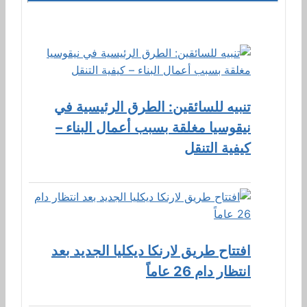
تنبيه للسائقين: الطرق الرئيسية في
نيقوسيا مغلقة بسبب أعمال البناء –
كيفية التنقل
افتتاح طريق لارنكا ديكليا الجديد بعد
انتظار دام 26 عاماً