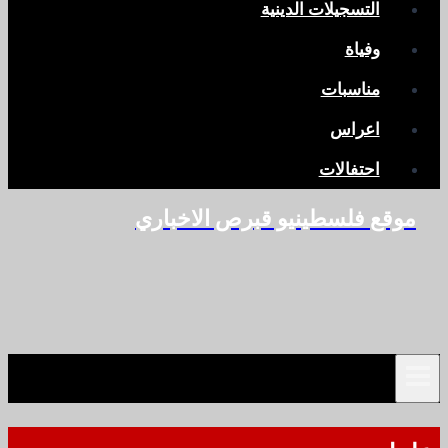
التسجيلات الدينية
وفياة
مناسبات
اعراس
احتفالات
موقع فلسطينيو قبرص الاخباري