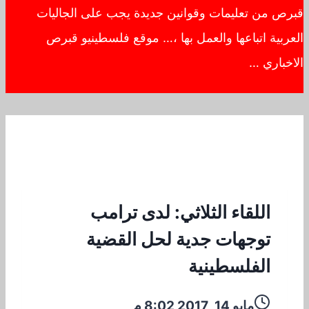
قبرص من تعليمات وقوانين جديدة يجب على الجاليات
العربية اتباعها والعمل بها ،… موقع فلسطينيو قبرص
الاخباري …
اللقاء الثلاثي: لدى ترامب
توجهات جدية لحل القضية
الفلسطينية
مايو 14, 2017 8:02 م