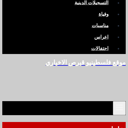
التسجيلات الدينية
وفياة
مناسبات
اعراس
احتفالات
موقع فلسطينيو قبرص الاخباري