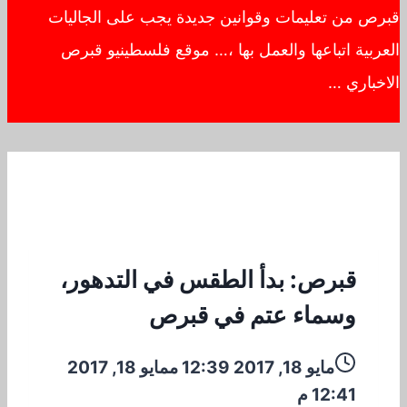
قبرص من تعليمات وقوانين جديدة يجب على الجاليات
العربية اتباعها والعمل بها ،… موقع فلسطينيو قبرص
الاخباري …
قبرص: بدأ الطقس في التدهور،
وسماء عتم في قبرص
مايو 18, 2017 12:39 م
مايو 18, 2017
12:41 م