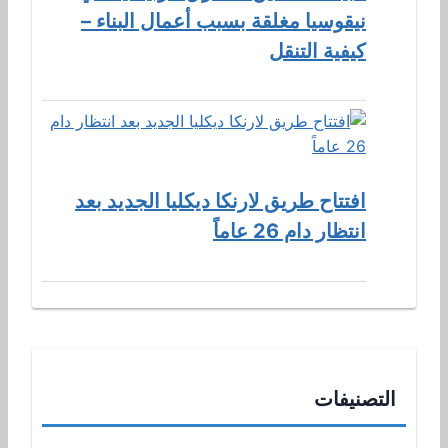
نيقوسيا مغلقة بسبب أعمال البناء –
كيفية التنقل
افتتاح طريق لارنكا ديكليا الجديد بعد
انتظار دام 26 عاماً
التصنيفات