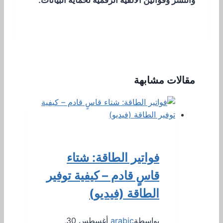
والنشر وقوانين الألفية الرقمية لحماية البيانات.
مقالات مشابهة
فواتير الطاقة: شتاء
قاسٍ قادم – كيفية توفير
الطاقة (فيديو)
بواسطة
arabic
أغسطس 30,