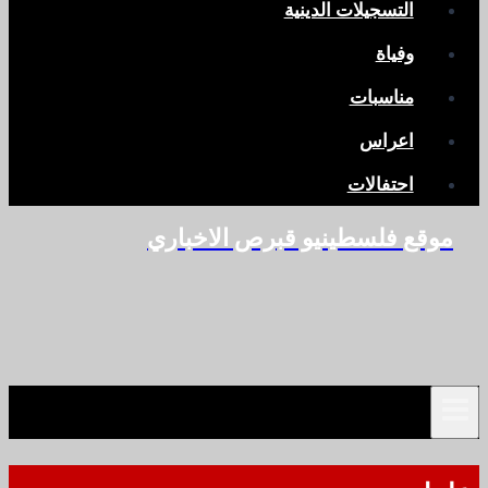
التسجيلات الدينية
وفياة
مناسبات
اعراس
احتفالات
موقع فلسطينيو قبرص الاخباري