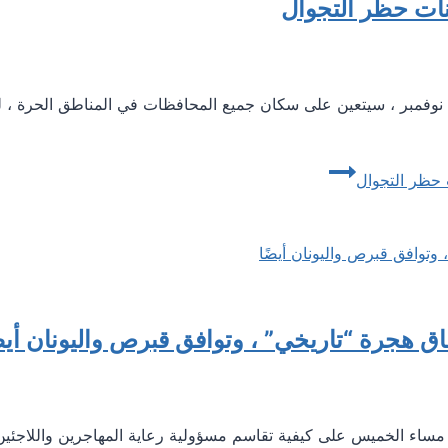
نات حظر التجوال
 حظر التجوال
فاق هجرة “تاريخي” ، وتوافق قبرص واليونان أيض