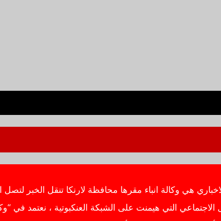
ي هي وكالة انباء مقرها محافظة لارنكا تنقل الخبر لتصل ال
اجتماعي التي هيمنت على الشبكة العنكبوتية ، نعتمد في “وك