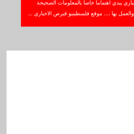
ي يبدي اهتماماً خاصاً بالمعلومات الصحيحة
ا والعمل بها ،… موقع فلسطينيو قبرص الاخباري …