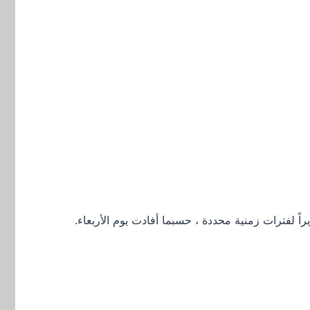
نادق في ليماسول اهتمامًا بإسكان الطلاب من جامعة التكنولوجيا (تيباك) ، حيث تقدم ما مجموعه 162 سريراً لفترات زمنية محددة ، حسبما أفادت يوم الأربعاء.