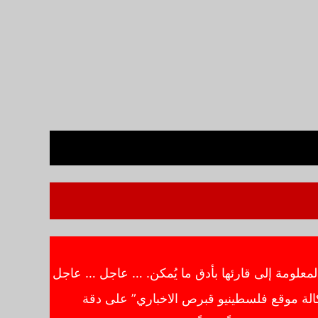
معلومة إلى قارئها بأدق ما يُمكن. … عاجل … عاجل
الة موقع فلسطينيو قبرص الاخباري” على دقة