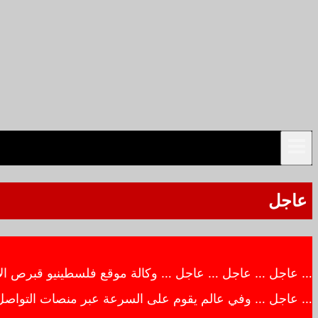
عاجل
… عاجل … عاجل … عاجل … وكالة موقع فلسطينيو قبرص الاخبار
… عاجل … وفي عالم يقوم على السرعة عبر منصات التواصل ال