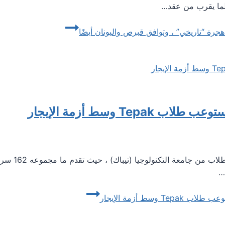
 لما يقرب من عقد…
هجرة “تاريخي” ، وتوافق قبرص واليونان أيضًا
T وسط أزمة الإيجار
أبدت أربعة ف
…
سط أزمة الإيجار