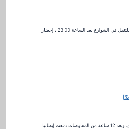
تاريخ النشر: 04 / 11 / 2020 من يوم غد حتى 30 نوفمبر ، سيتعين على سكان جميع المحافظات في المناطق الحرة ، للتنقل في الشوارع بعد الساعة 23:00 ، إحضار
ًا
اتفق وزراء الاتحاد الأوروبي في ساعة متأخرة من مساء الخميس على كيفية تقاسم مسؤولية رعاية المهاجرين واللاجئين. وبعد 12 ساعة من المفاوضات دفعت إيطاليا