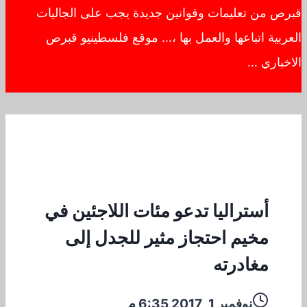
قبرص من تعليمات وقوانين جديدة يجب على الجاليات
العربية اتباعها والعمل بها ،… موقع فلسطينيو قبرص
الاخباري …
أستراليا تدعو مئات اللاجئين في
مخيم احتجاز مثير للجدل إلى
مغادرته
نوفمبر 1, 2017 6:35 م