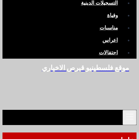
التسجيلات الدينية
وفياة
مناسبات
اعراس
احتفالات
موقع فلسطينيو قبرص الاخباري