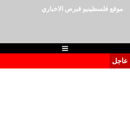
لتجاوز
موقع فلسطينيو قبرص الاخباري
لى
لمحتوى
عاجل