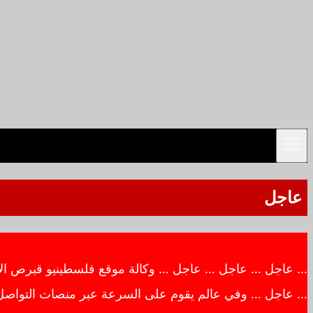
عاجل
… عاجل … عاجل … عاجل … وكالة موقع فلسطينيو قبرص الاخبار
… عاجل … وفي عالم يقوم على السرعة عبر منصات التواصل ال