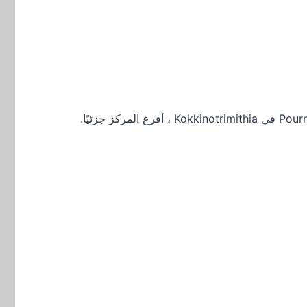
بعد العديد من الحالات المؤكدة لـ Covid-19 التي تم العثور عليها بين المهاجرين الذين يعيشون في مركز استضافة Pournara في Kokkinotrimithia ، أفرغ المركز جزئيًا.