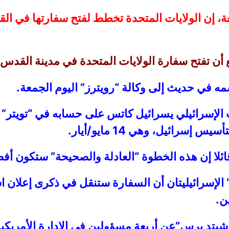
ة، إن الولايات المتحدة تخطط لفتح سفارتها في ال
ن تفتح سفارة الولايات المتحدة في مدينة القدس أ
 في حديث إلى وكالة “رويترز” اليوم الجمعة.
 الإسرائيلي يسرائيل كاتس على حسابه في “تويتر” 
قائلا إن هذه الخطوة “العادلة والصحيحة” ستكون أفض
Hadashot n” و”العاشرة” الإسرائيليتان أن السفارة ستنقل في ذكر
ن.
تد برس”عن أربعة مسؤولين في الإدارة الأمريكية ق