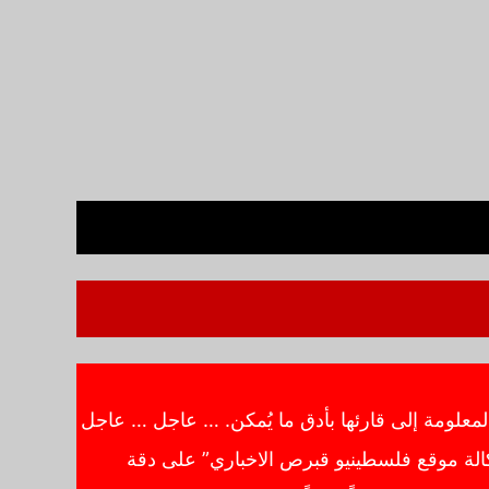
معلومة إلى قارئها بأدق ما يُمكن. … عاجل … عاجل
الة موقع فلسطينيو قبرص الاخباري” على دقة