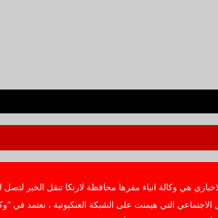
ي هي وكالة انباء مقرها محافظة لارنكا تنقل الخبر لتصل ال
اجتماعي التي هيمنت على الشبكة العنكبوتية ، نعتمد في “وك