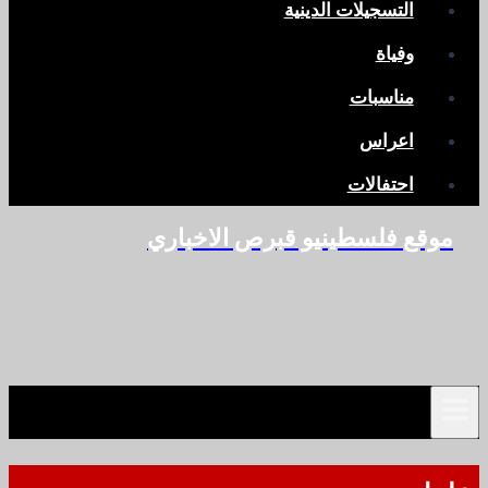
التسجيلات الدينية
وفياة
مناسبات
اعراس
احتفالات
موقع فلسطينيو قبرص الاخباري