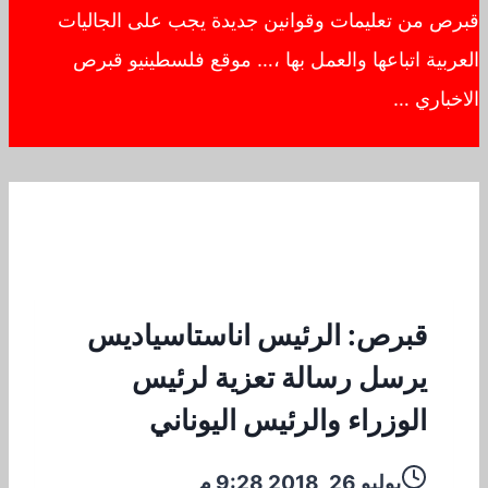
قبرص من تعليمات وقوانين جديدة يجب على الجاليات
العربية اتباعها والعمل بها ،… موقع فلسطينيو قبرص
الاخباري …
قبرص: الرئيس اناستاسياديس
يرسل رسالة تعزية لرئيس
الوزراء والرئيس اليوناني
يوليو 26, 2018 9:28 م