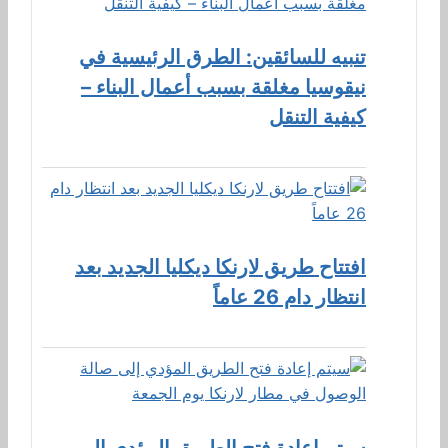
تنبيه للسائقين: الطرق الرئيسية في
نيقوسيا مغلقة بسبب أعمال البناء –
كيفية التنقل
افتتاح طريق لارنكا ديكليا الجديد بعد
انتظار دام 26 عاماً
سيتم إعادة فتح الطريق المؤدي إلى