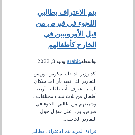
يتم الاعتراف بطالبي
اللجوء في قبرص من
قبل الأوروبيين في
الخارج كأطفالهم
بواسطة
arabic
يونيو 3, 2022
أكد وزير الداخلية نيكوس نوريس
التقارير التي تفيد بأن أحد سكان
ألمانيا اعترف بأنه طفله ، أربعة
أطفال من ثلاث نساء مختلفات ،
وجميعهم من طالبي اللجوء في
قبرص. وردا على سؤال حول
التقارير الخاصة…
قراءة المزيد
يتم الاعتراف بطالبي