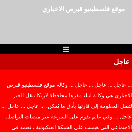
لتجاوز
موقع فلسطينيو قبرص الاخباري
لى
لمحتوى
عاجل
… عاجل … عاجل … عاجل … وكالة موقع فلسطينيو قبرص
الاخباري هي وكالة انباء مقرها محافظة لارنكا تنقل الخبر
لتصل المعلومة إلى قارئها بأدق ما يُمكن. … عاجل … عاجل …
عاجل … وفي عالم يقوم على السرعة عبر منصات التواصل
الاجتماعي التي هيمنت على الشبكة العنكبوتية ، نعتمد في