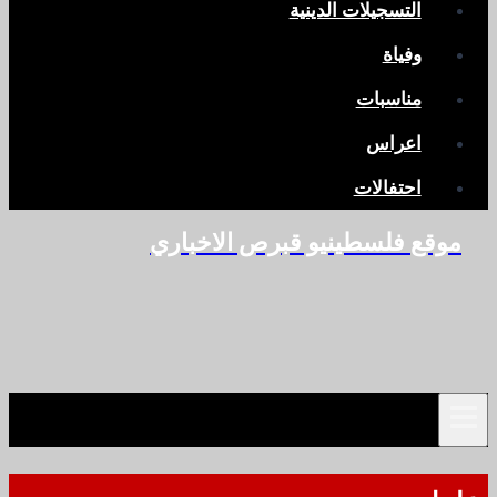
التسجيلات الدينية
وفياة
مناسبات
اعراس
احتفالات
موقع فلسطينيو قبرص الاخباري