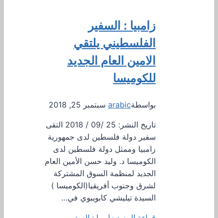
زامبيا : السفير
الفلسطيني يلتقي
الامين العام الجديد
للكوميسا
بواسطة
arabic
سبتمبر 25, 2018
تاريخ النشر: 25 /09 / 2018 التقى
سفير دولة فلسطين لدى جمهورية
زامبيا وممثل دولة فلسطين لدى
الكوميسا د. وليد حسن الأمين العام
الجديد لمنظمة السوق المشتركة
لشرق وجنوب أفريقيا(الكوميسا )
السيدة تيليشي كابويبوي في…
قراءة المزيد
زامبيا : السفير