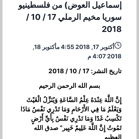
إسماعيل العوض) من فلسطينيو
سوريا مخيم الرملي 17 / 10 /
2018
أكتوبر 17, 2018 4:55 م
أكتوبر 18,
2018 4:07 م
تاريخ النشر: 17 / 10 / 2018
بسم الله الرحمن الرحيم
إِنَّ اللَّهَ عِنْدَهُ عِلْمُ السَّاعَةِ وَيُنَزِّلُ الْغَيْثَ
وَيَعْلَمُ مَا فِي الأَرْحَامِ وَمَا تَدْرِي نَفْسٌ مَاذَا
تَكْسِبُ غَدًا وَمَا تَدْرِي نَفْسٌ بِأَيِّ أَرْضٍ
تَمُوتُ إِنَّ اللَّهَ عَلِيمٌ خَبِير” صدق الله
العظيم