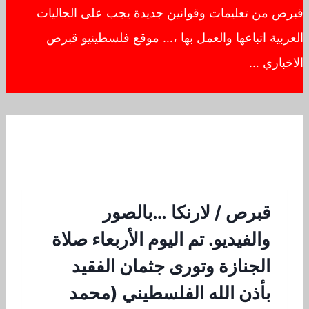
قبرص من تعليمات وقوانين جديدة يجب على الجاليات
العربية اتباعها والعمل بها ،… موقع فلسطينيو قبرص
الاخباري …
قبرص / لارنكا …بالصور
والفيديو. تم اليوم الأربعاء صلاة
الجنازة وتورى جثمان الفقيد
بأذن الله الفلسطيني (محمد