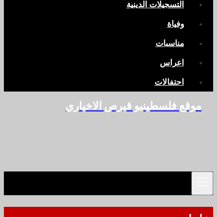
التسجيلات الدينية
وفياة
مناسبات
اعراس
احتفالات
موقع فلسطينيو قبرص الاخباري