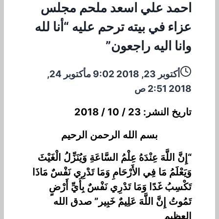
احمد علي اسعد ملحم مجلس
عزاء في بيته ترحم عليه “أنا لله
وانا اليه راجعون”
أكتوبر 23, 2018 9:02 م
أكتوبر 24,
2018 2:51 ص
تاريخ النشر: 23 / 10 / 2018
بسم الله الرحمن الرحيم
“إِنَّ اللَّهَ عِنْدَهُ عِلْمُ السَّاعَةِ وَيُنَزِّلُ الْغَيْثَ
وَيَعْلَمُ مَا فِي الأَرْحَامِ وَمَا تَدْرِي نَفْسٌ مَاذَا
تَكْسِبُ غَدًا وَمَا تَدْرِي نَفْسٌ بِأَيِّ أَرْضٍ
تَمُوتُ إِنَّ اللَّهَ عَلِيمٌ خَبِير” صدق الله
العظيم