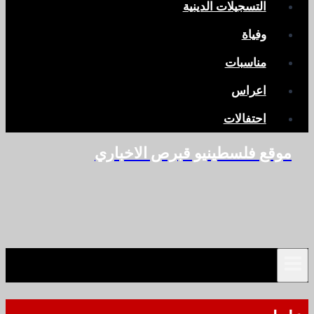
التسجيلات الدينية
وفياة
مناسبات
اعراس
احتفالات
موقع فلسطينيو قبرص الاخباري