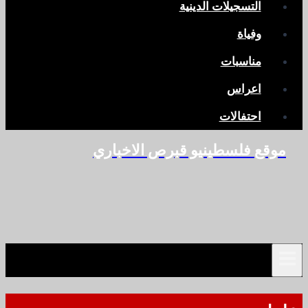
التسجيلات الدينية
وفياة
مناسبات
اعراس
احتفالات
موقع فلسطينيو قبرص الاخباري