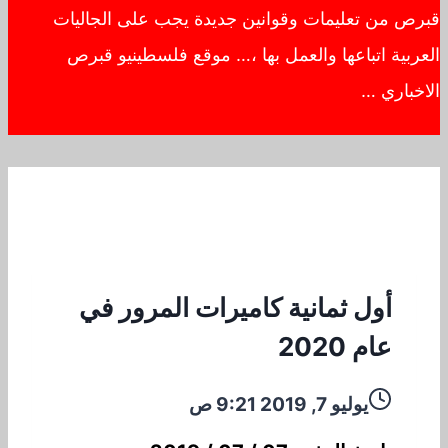
قبرص من تعليمات وقوانين جديدة يجب على الجاليات
العربية اتباعها والعمل بها ،… موقع فلسطينيو قبرص
الاخباري …
أول ثمانية كاميرات المرور في
عام 2020
يوليو 7, 2019 9:21 ص