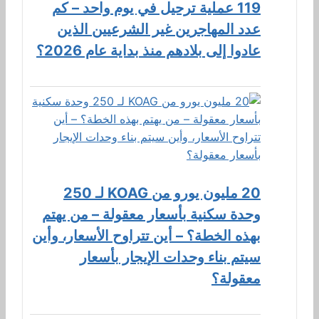
119 عملية ترحيل في يوم واحد – كم
عدد المهاجرين غير الشرعيين الذين
عادوا إلى بلادهم منذ بداية عام 2026؟
20 مليون يورو من KOAG لـ 250
وحدة سكنية بأسعار معقولة – من يهتم
بهذه الخطة؟ – أين تتراوح الأسعار، وأين
سيتم بناء وحدات الإيجار بأسعار
معقولة؟