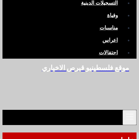
التسجيلات الدينية
وفياة
مناسبات
اعراس
احتفالات
موقع فلسطينيو قبرص الاخباري