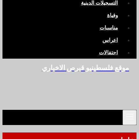
التسجيلات الدينية
وفياة
مناسبات
اعراس
احتفالات
موقع فلسطينيو قبرص الاخباري