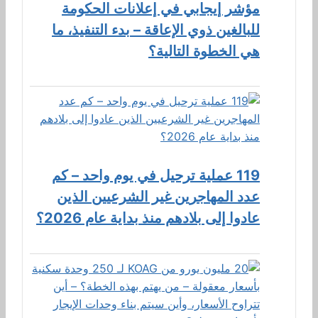
مؤشر إيجابي في إعلانات الحكومة
للبالغين ذوي الإعاقة – بدء التنفيذ، ما
هي الخطوة التالية؟
119 عملية ترحيل في يوم واحد – كم
عدد المهاجرين غير الشرعيين الذين
عادوا إلى بلادهم منذ بداية عام 2026؟