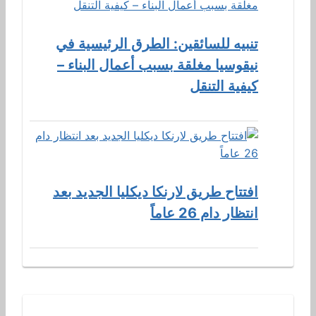
تنبيه للسائقين: الطرق الرئيسية في
نيقوسيا مغلقة بسبب أعمال البناء –
كيفية التنقل
افتتاح طريق لارنكا ديكليا الجديد بعد
انتظار دام 26 عاماً