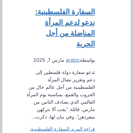
السفارة الفلسطينية:
ندعو لدعم المرأة
المناضلة من أجل
الحرية
بواسطة
arabic
مارس 7, 2025
تدعو سفارة دولة فلسطين إلى
دعم وتعزيز نضال المرأة
الفلسطينية من أجل عالم خال من
الحروب والقمع، بمناسبة يوم المرأة
العالمي الذي يصادف الثامن من
مارس، قائلة: “يجب ألا نتركهن
بمفردهن”. وفي بيان لها، ذكرت…
قراءة المزيد
السفارة الفلسطينية: