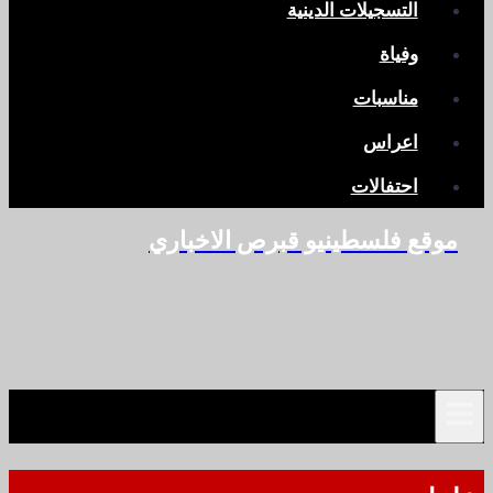
التسجيلات الدينية
وفياة
مناسبات
اعراس
احتفالات
موقع فلسطينيو قبرص الاخباري