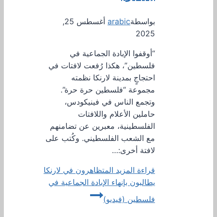
بواسطة
arabic
أغسطس 25,
2025
“أوقفوا الإبادة الجماعية في
فلسطين”، هكذا رُفعت لافتات في
احتجاجٍ بمدينة لارنكا نظمته
مجموعة “فلسطين حرة حرة”.
وتجمع الناس في فينيكودس،
حاملين الأعلام واللافتات
الفلسطينية، معبرين عن تضامنهم
مع الشعب الفلسطيني. وكُتب على
لافتة أخرى:…
قراءة المزيد
المتظاهرون في لارنكا
يطالبون بإنهاء الإبادة الجماعية في
فلسطين (فيديو)