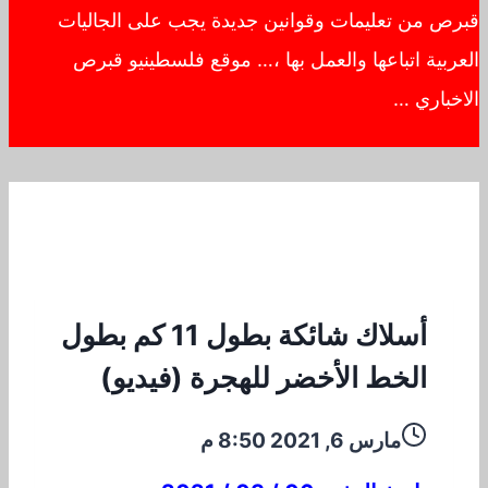
قبرص من تعليمات وقوانين جديدة يجب على الجاليات
العربية اتباعها والعمل بها ،… موقع فلسطينيو قبرص
الاخباري …
أسلاك شائكة بطول 11 كم بطول
الخط الأخضر للهجرة (فيديو)
مارس 6, 2021 8:50 م