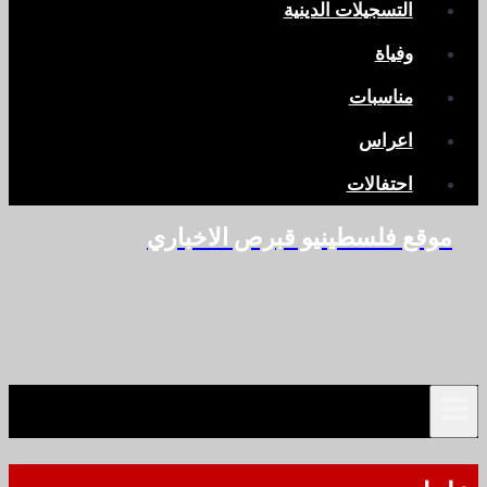
التسجيلات الدينية
وفياة
مناسبات
اعراس
احتفالات
موقع فلسطينيو قبرص الاخباري