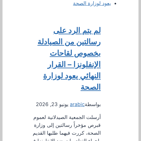
لم يتم الرد على
رسالتين من الصيادلة
بخصوص لقاحات
الإنفلونزا – القرار
النهائي يعود لوزارة
الصحة
بواسطة
arabic
يونيو 23, 2026
أرسلت الجمعية الصيدلانية لعموم
قبرص مؤخراً رسالتين إلى وزارة
الصحة، كررت فيهما طلبها القديم
بإجراء التطعيمات ضد الإنفلونزا في