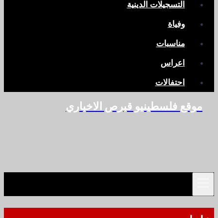
التسجيلات الدينية
وفياة
مناسبات
اعراس
احتفالات
موقع فلسطينيو قبرص الاخباري