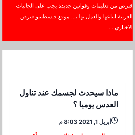
قبرص من تعليمات وقوانين جديدة يجب على الجاليات
العربية اتباعها والعمل بها ،… موقع فلسطينيو قبرص
الاخباري …
ماذا سيحدث لجسمك عند تناول
العدس يوميا ؟
أبريل 1, 2021 8:03 م