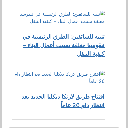
تنبيه للسائقين: الطرق الرئيسية في
نيقوسيا مغلقة بسبب أعمال البناء –
كيفية التنقل
افتتاح طريق لارنكا ديكليا الجديد بعد
انتظار دام 26 عاماً