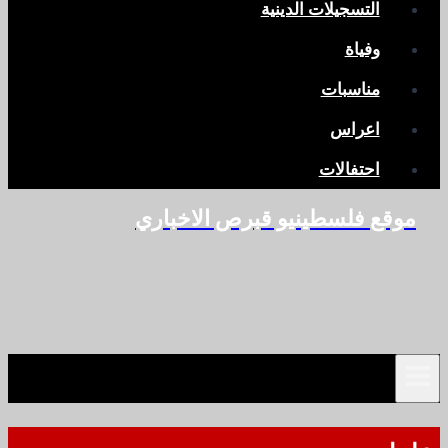
التسجيلات الدينية
وفياة
مناسبات
اعراس
احتفالات
موقع فلسطينيو قبرص الاخباري