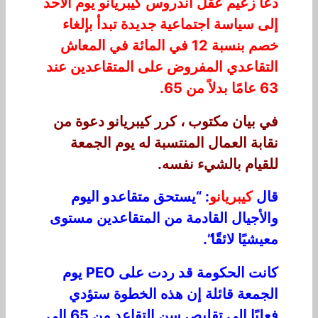
دعا زعيم عقل أندروس كيبريانو يوم الأحد
إلى سياسة اجتماعية جديدة تبدأ بإلغاء
خصم بنسبة 12 في المائة في المعاش
التقاعدي المفروض على المتقاعدين عند
63 عامًا بدلاً من 65.
في بيان مكتوب ، كرر كيبريانو دعوة من
نقابة العمال المنتسبة له يوم الجمعة
للقيام بالشيء نفسه.
قال
كيبريانو
: “يستحق متقاعدو اليوم
والأجيال القادمة من المتقاعدين مستوى
معيشيًا لائقًا”.
كانت الحكومة قد ردت على PEO يوم
الجمعة قائلة إن هذه الخطوة ستؤدي
فعليًا إلى تقليص سن التقاعد من 65 إلى