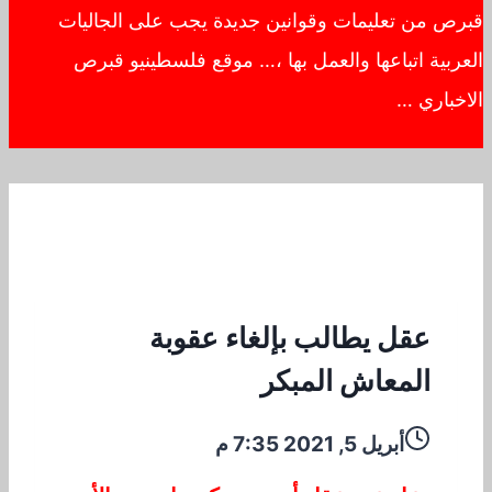
قبرص من تعليمات وقوانين جديدة يجب على الجاليات
العربية اتباعها والعمل بها ،… موقع فلسطينيو قبرص
الاخباري …
عقل يطالب بإلغاء عقوبة
المعاش المبكر
أبريل 5, 2021 7:35 م