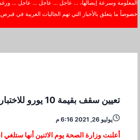
المعلومة وسرعة إيصالها، … عاجل … عاجل … عاجل … ورغم أهم
خصوصاً ما يتعلق بالأخبار التي تهم الجاليات العربية في قبر
تعيين سقف بقيمة 10 يورو للاختبارات Coronavirus السريعة والتي كان كفحص مجاني للجميع
يوليو 26, 2021 6:16 م