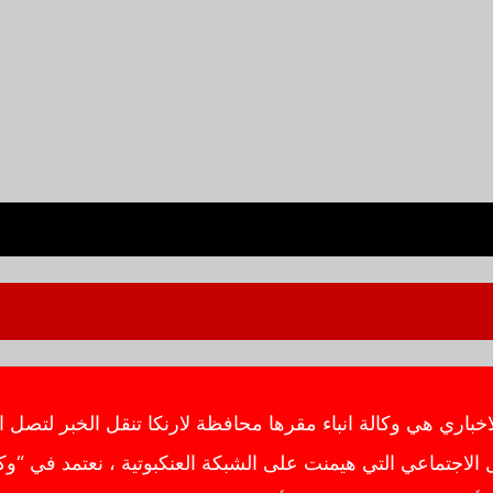
ي هي وكالة انباء مقرها محافظة لارنكا تنقل الخبر لتصل ال
اجتماعي التي هيمنت على الشبكة العنكبوتية ، نعتمد في “وك