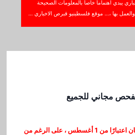
ي يبدي اهتماماً خاصاً بالمعلومات الصحيحة
ا والعمل بها ،… موقع فلسطينيو قبرص الاخباري …
أعلنت وزارة الصحة يوم الاثنين أنها ستلغي اختبارات المستضدات السريعة المجانية لعامة السكان اعتبارًا من 1 أغسطس ، على الرغم من