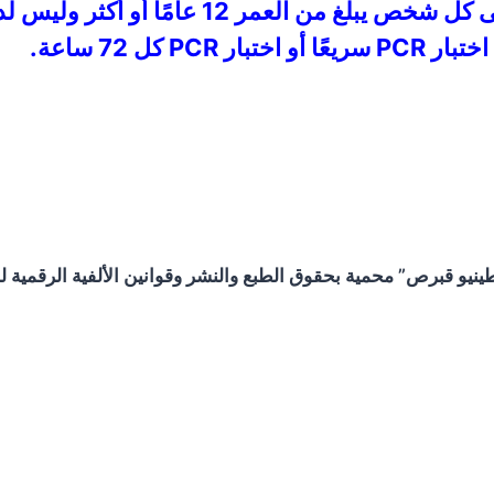
من أجل الحصول على SafePass ، يجب على كل ش
و قبرص” محمية بحقوق الطبع والنشر وقوانين الألفية الرقمية لحم