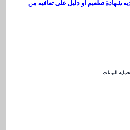
خص يبلغ من العمر 12 عامًا أو أكثر وليس لديه شهادة تطعيم أو دليل على تعافيه من
اية البيانات.