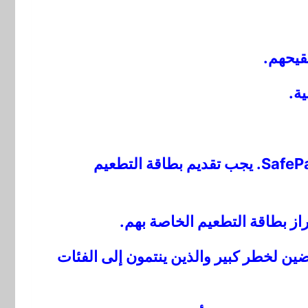
يحتاج الأشخاص الذين تلقوا الجرعة الأولى من اللقاح ولمدة ثلاثة أسابيع إلى اختبار لتأمين SafePass. يجب تقديم بطاقة التطعيم
از بطاقة التطعيم الخاصة بهم.
ضين لخطر كبير والذين ينتمون إلى الفئات