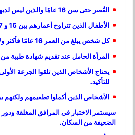
القُصر حتى سن 16 عامًا والذين ليس لديهم حاليًا خيار التطعيم ضد Covid-19.
الأطفال الذين تتراوح أعمارهم بين 16 و 17 عامًا الذين لا يوافق آباؤهم / أولياء أمورهم على تلقيحهم.
كل شخص يبلغ من العمر 16 عامًا فأكثر ولا يمكن تطعيمه لأسباب طبية ، عند تقديم شهادة طبية.
المرأة الحامل عند تقديم شهادة طبية من 
للتأكيد.
الأشخاص الذين أكملوا تطعيمهم ولكنهم يرغ
سيستمر الاختبار في المرافق المغلقة ودور ا
الضعيفة من السكان.