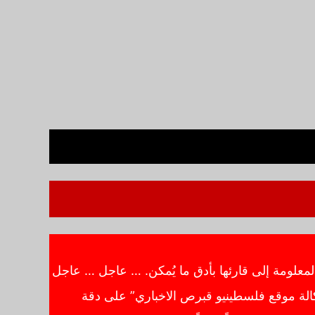
معلومة إلى قارئها بأدق ما يُمكن. … عاجل … عاجل
الة موقع فلسطينيو قبرص الاخباري” على دقة