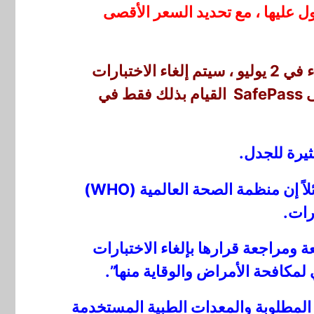
ون في الحصول عليها ، مع تحديد السعر الأقصى
في سؤال وجواب حول القضية صدر يوم الاثنين ، قالت الوزارة إنه تماشيا مع قرار مجلس الوزراء في 2 يوليو ، سيتم إلغاء الاختبارات
السريعة المجانية لفيروس كورونا. يمكن لأفراد الجمهور الراغبين في إجراء الاختبار للحصول على SafePass القيام بذلك فقط في
ثيرة للجدل.
أصدر حزب المعارضة الرئيسي عقل إعلانًا يوم الاثنين يدعو الحكومة إلى التراجع عن قرارها ، قائلاً إن منظمة الصحة العالمية (WHO)
ومراجعة قرارها بإلغاء الاختبارات
مكافحة الأمراض والوقاية منها”.
ة المطلوبة والمعدات الطبية المستخدمة