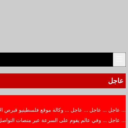
عاجل
… عاجل … عاجل … عاجل … وكالة موقع فلسطينيو قبرص الاخبار
… عاجل … وفي عالم يقوم على السرعة عبر منصات التواصل ال