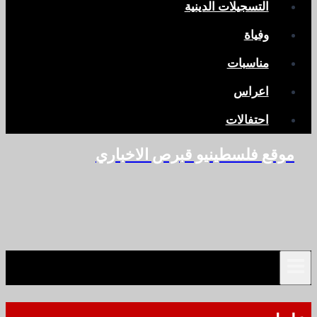
التسجيلات الدينية
وفياة
مناسبات
اعراس
احتفالات
موقع فلسطينيو قبرص الاخباري