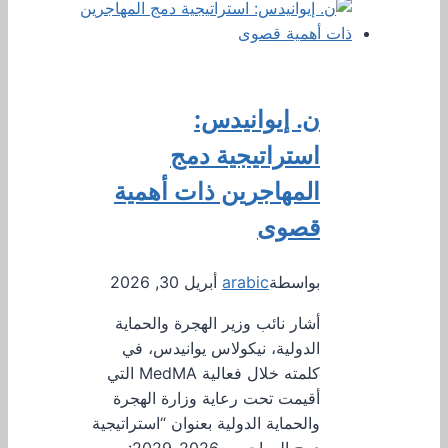
ن. إيوانيدس:
استراتيجية دمج
المهاجرين ذات أهمية
قصوى
بواسطة
arabic
أبريل 30, 2026
أشار نائب وزير الهجرة والحماية
الدولية، نيكولاس يوانيدس، في
كلمته خلال فعالية MedMA التي
أقيمت تحت رعاية وزارة الهجرة
والحماية الدولية بعنوان “استراتيجية
دمج المهاجرين 2026-2029: من