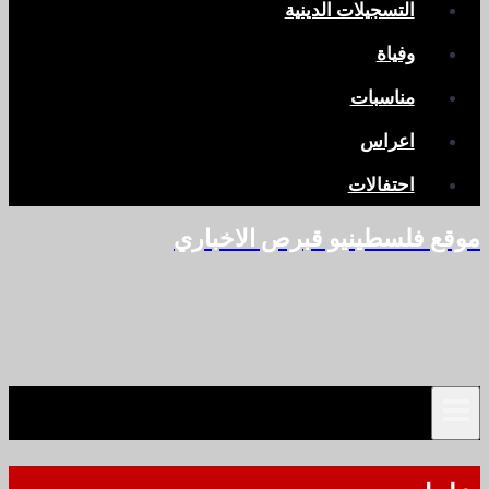
التسجيلات الدينية
وفياة
مناسبات
اعراس
احتفالات
موقع فلسطينيو قبرص الاخباري