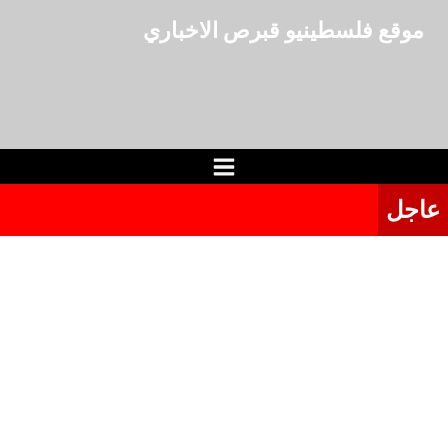
لتجاوز
موقع فلسطينيو قبرص الاخباري
لى
لمحتوى
عاجل