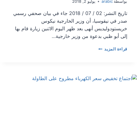
بواسطة
arabic
يوليو 2, 2018
تاريخ النشر: 02 / 07 / 2018 جاء في بيان صحفي رسمي
صدر في نيقوسيا، أن وزير الخارجية نيكوس
خريستودوليديس أنهى بعد ظهر اليوم الاثنين زيارة قام بها
إلى أبو ظبي بدعوة من وزير خارجية…
قبرص
قراءة المزيد
والإمارات
العربية
المتحدة
تؤكدان
على
تعزيز
وتعميق
علاقاتهما
الثنائية
خلال
زيارة
وزير
الخارجية
إلى