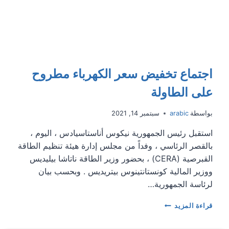
أبو
ظبي
اجتماع تخفيض سعر الكهرباء مطروح
على الطاولة
بواسطة
arabic
سبتمبر 14, 2021
استقبل رئيس الجمهورية نيكوس أناستاسيادس ، اليوم ،
بالقصر الرئاسي ، وفداً من مجلس إدارة هيئة تنظيم الطاقة
القبرصية (CERA) ، بحضور وزير الطاقة ناتاشا بيليديس
ووزير المالية كونستانتينوس بيتريديس . وبحسب بيان
لرئاسة الجمهورية…
اجتماع
قراءة المزيد
تخفيض
سعر