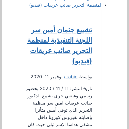
تشييع جثمان أمين سر
اللجنة التنفيذية لمنظمة
التحرير صائب عريقات
(فيديو)
بواسطة
arabic
نوفمبر 11, 2020
تاريخ النشر: 11 / 11 / 2020 بحضور
رسمي وشعبي جرى تشييع الدكتور
صائب عريقات امين سر منظمة
التحرير الذي توفي أمس متأثرا
بإصابته بفيروس كورونا داخل
مشفى هداسا الإسرائيلي حيث كان