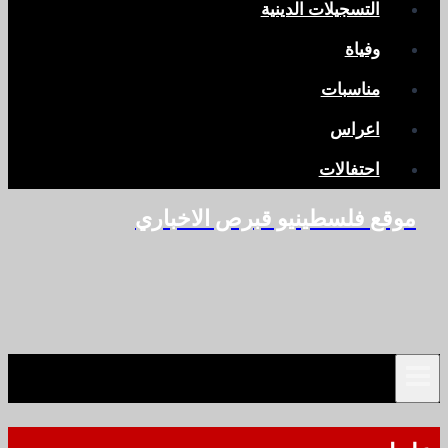
التسجيلات الدينية
وفياة
مناسبات
اعراس
احتفالات
موقع فلسطينيو قبرص الاخباري