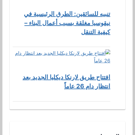
تنبيه للسائقين: الطرق الرئيسية في
نيقوسيا مغلقة بسبب أعمال البناء –
كيفية التنقل
افتتاح طريق لارنكا ديكليا الجديد بعد
انتظار دام 26 عاماً