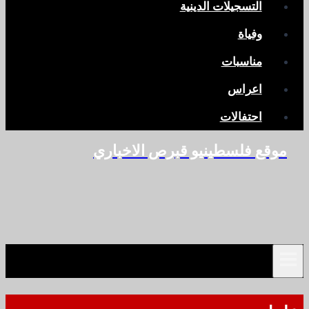
التسجيلات الدينية
وفياة
مناسبات
اعراس
احتفالات
موقع فلسطينيو قبرص الاخباري