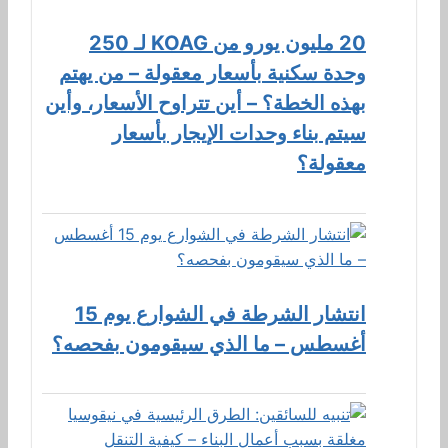
20 مليون يورو من KOAG لـ 250
وحدة سكنية بأسعار معقولة – من يهتم
بهذه الخطة؟ – أين تتراوح الأسعار، وأين
سيتم بناء وحدات الإيجار بأسعار
معقولة؟
انتشار الشرطة في الشوارع يوم 15
أغسطس – ما الذي سيقومون بفحصه؟