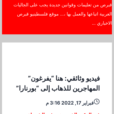
قبرص من تعليمات وقوانين جديدة يجب على الجاليات
العربية اتباعها والعمل بها ،… موقع فلسطينيو قبرص
الاخباري …
فيديو وثائقي: هنا “يفرغون”
المهاجرين للذهاب إلى “بورنارا”
فبراير 17, 2022 3:16 م