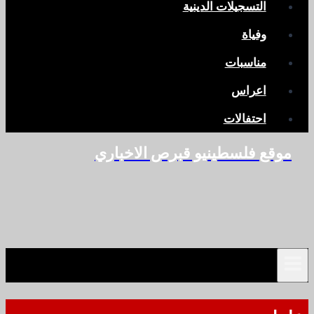
التسجيلات الدينية
وفياة
مناسبات
اعراس
احتفالات
موقع فلسطينيو قبرص الاخباري