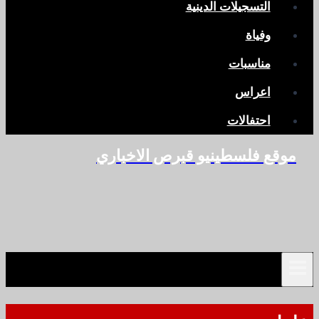
التسجيلات الدينية
وفياة
مناسبات
اعراس
احتفالات
موقع فلسطينيو قبرص الاخباري